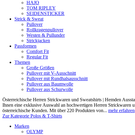
HAJO
TOM RIPLEY
SEIDENSTICKER
Strick & Sweat
Pullover
Rollkragenpullover
Westen & Pullunder
Strickjacken
Passformen
Comfort Fit
Regular Fit
Themen
Große Größen
Pullover mit V-Ausschnitt
Pullover mit Rundhalsausschnitt
Pullover aus Baumwolle
Pullover aus Schurwolle
Österreichische Herren Strickwaren und Sweatshirts | Hemden Ausstat
Ihnen eine exklusive Auswahl an hochwertigen Herren Strickwaren und
österreichische Kunden. Mit über 220 Produkten von...
mehr erfahren
Zur Kategorie Polos & T-Shirts
Marken
OLYMP