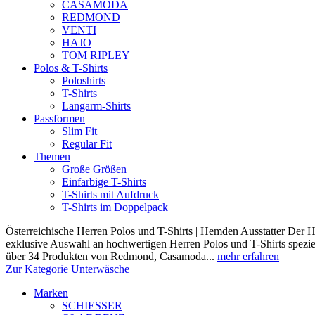
CASAMODA
REDMOND
VENTI
HAJO
TOM RIPLEY
Polos & T-Shirts
Poloshirts
T-Shirts
Langarm-Shirts
Passformen
Slim Fit
Regular Fit
Themen
Große Größen
Einfarbige T-Shirts
T-Shirts mit Aufdruck
T-Shirts im Doppelpack
Österreichische Herren Polos und T-Shirts | Hemden Ausstatter Der H
exklusive Auswahl an hochwertigen Herren Polos und T-Shirts speziel
über 34 Produkten von Redmond, Casamoda...
mehr erfahren
Zur Kategorie Unterwäsche
Marken
SCHIESSER