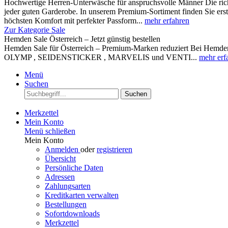
Hochwertige Herren-Unterwäsche für anspruchsvolle Männer Die rich
jeder guten Garderobe. In unserem Premium-Sortiment finden Sie ers
höchsten Komfort mit perfekter Passform...
mehr erfahren
Zur Kategorie Sale
Hemden Sale Österreich – Jetzt günstig bestellen
Hemden Sale für Österreich – Premium-Marken reduziert Bei Hemden A
OLYMP , SEIDENSTICKER , MARVELIS und VENTI...
mehr erf
Menü
Suchen
Suchen
Merkzettel
Mein Konto
Menü schließen
Mein Konto
Anmelden
oder
registrieren
Übersicht
Persönliche Daten
Adressen
Zahlungsarten
Kreditkarten verwalten
Bestellungen
Sofortdownloads
Merkzettel