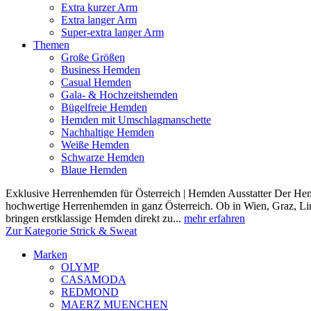
Extra kurzer Arm
Extra langer Arm
Super-extra langer Arm
Themen
Große Größen
Business Hemden
Casual Hemden
Gala- & Hochzeitshemden
Bügelfreie Hemden
Hemden mit Umschlagmanschette
Nachhaltige Hemden
Weiße Hemden
Schwarze Hemden
Blaue Hemden
Exklusive Herrenhemden für Österreich | Hemden Ausstatter Der Hemde
hochwertige Herrenhemden in ganz Österreich. Ob in Wien, Graz, Lin
bringen erstklassige Hemden direkt zu...
mehr erfahren
Zur Kategorie Strick & Sweat
Marken
OLYMP
CASAMODA
REDMOND
MAERZ MUENCHEN