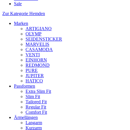
Sale
Zur Kategorie Hemden
Marken
ARTIGIANO
OLYMP
SEIDENSTICKER
MARVELIS
CASAMODA
VENTI
EINHORN
REDMOND
PURE
JUPITER
HATICO
Passformen
Extra Slim Fit
Slim Fit
Tailored Fit
Regular Fit
Comfort Fit
Ärmellängen
Langarm
Kurzarm