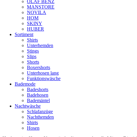
OLAF BENZ
MANSTORE
NOVILA
HOM
SKINY
HUBER
Sortiment
Shirts
Unterhemden
Stings
Slips
Shorts
Boxershorts
Unterhosen lang
Funktionswäsche
Bademode
Badeshorts
Badehosen
Bademäntel
Nachtwäsche
Schlafanzüge
Nachthemden
Shirts
Hosen