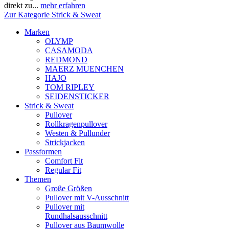
direkt zu...
mehr erfahren
Zur Kategorie Strick & Sweat
Marken
OLYMP
CASAMODA
REDMOND
MAERZ MUENCHEN
HAJO
TOM RIPLEY
SEIDENSTICKER
Strick & Sweat
Pullover
Rollkragenpullover
Westen & Pullunder
Strickjacken
Passformen
Comfort Fit
Regular Fit
Themen
Große Größen
Pullover mit V-Ausschnitt
Pullover mit
Rundhalsausschnitt
Pullover aus Baumwolle