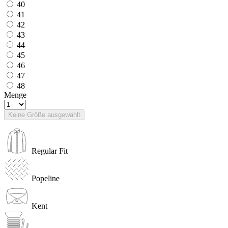
40
41
42
43
44
45
46
47
48
Menge
Keine Größe ausgewählt
Regular Fit
Popeline
Kent