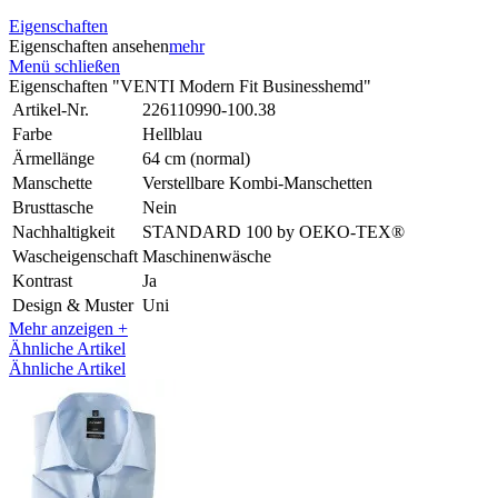
Eigenschaften
Eigenschaften ansehen
mehr
Menü schließen
Eigenschaften "VENTI Modern Fit Businesshemd"
Artikel-Nr.
226110990-100.38
Farbe
Hellblau
Ärmellänge
64 cm (normal)
Manschette
Verstellbare Kombi-Manschetten
Brusttasche
Nein
Nachhaltigkeit
STANDARD 100 by OEKO-TEX®
Wascheigenschaft
Maschinenwäsche
Kontrast
Ja
Design & Muster
Uni
Mehr anzeigen +
Ähnliche Artikel
Ähnliche Artikel