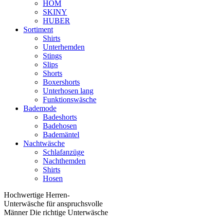
HOM
SKINY
HUBER
Sortiment
Shirts
Unterhemden
Stings
Slips
Shorts
Boxershorts
Unterhosen lang
Funktionswäsche
Bademode
Badeshorts
Badehosen
Bademäntel
Nachtwäsche
Schlafanzüge
Nachthemden
Shirts
Hosen
Hochwertige Herren-
Unterwäsche für anspruchsvolle
Männer Die richtige Unterwäsche