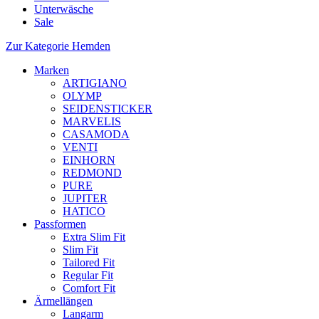
Unterwäsche
Sale
Zur Kategorie Hemden
Marken
ARTIGIANO
OLYMP
SEIDENSTICKER
MARVELIS
CASAMODA
VENTI
EINHORN
REDMOND
PURE
JUPITER
HATICO
Passformen
Extra Slim Fit
Slim Fit
Tailored Fit
Regular Fit
Comfort Fit
Ärmellängen
Langarm