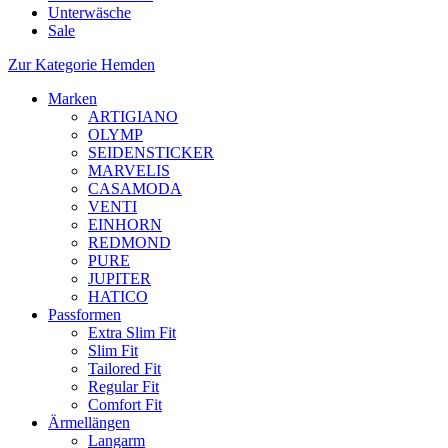
Unterwäsche
Sale
Zur Kategorie Hemden
Marken
ARTIGIANO
OLYMP
SEIDENSTICKER
MARVELIS
CASAMODA
VENTI
EINHORN
REDMOND
PURE
JUPITER
HATICO
Passformen
Extra Slim Fit
Slim Fit
Tailored Fit
Regular Fit
Comfort Fit
Ärmellängen
Langarm