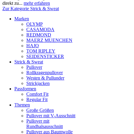
direkt zu...
mehr erfahren
Zur Kategorie Strick & Sweat
Marken
OLYMP
CASAMODA
REDMOND
MAERZ MUENCHEN
HAJO
TOM RIPLEY
SEIDENSTICKER
Strick & Sweat
Pullover
Rollkragenpullover
Westen & Pullunder
Strickjacken
Passformen
Comfort Fit
Regular Fit
Themen
Große Größen
Pullover mit V-Ausschnitt
Pullover mit
Rundhalsausschnitt
Pullover aus Baumwolle