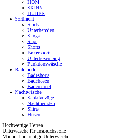
HOM
SKINY
HUBER
Sortiment
Shirts
Unterhemden
Stings
Slips
Shorts
Boxershorts
Unterhosen lang
Funktionswäsche
Bademode
Badeshorts
Badehosen
Bademäntel
Nachtwäsche
Schlafanzüge
Nachthemden
Shirts
Hosen
Hochwertige Herren-
Unterwäsche für anspruchsvolle
Männer Die richtige Unterwäsche