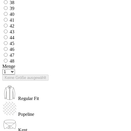
38
39
40
41
42
43
44
45
46
47
48
Menge
Keine Größe ausgewählt
Regular Fit
Popeline
Kent