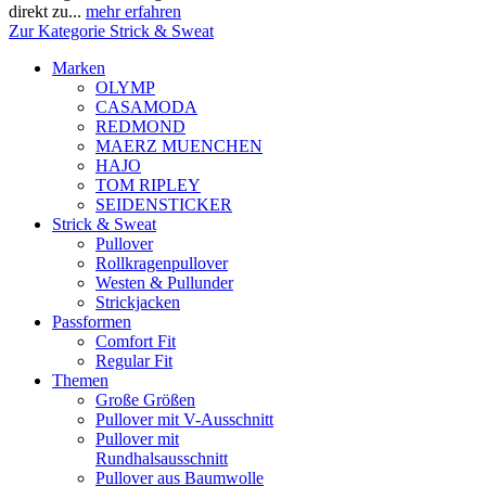
direkt zu...
mehr erfahren
Zur Kategorie Strick & Sweat
Marken
OLYMP
CASAMODA
REDMOND
MAERZ MUENCHEN
HAJO
TOM RIPLEY
SEIDENSTICKER
Strick & Sweat
Pullover
Rollkragenpullover
Westen & Pullunder
Strickjacken
Passformen
Comfort Fit
Regular Fit
Themen
Große Größen
Pullover mit V-Ausschnitt
Pullover mit
Rundhalsausschnitt
Pullover aus Baumwolle