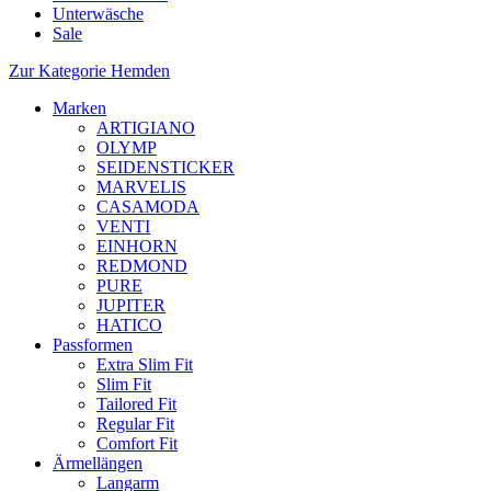
Unterwäsche
Sale
Zur Kategorie Hemden
Marken
ARTIGIANO
OLYMP
SEIDENSTICKER
MARVELIS
CASAMODA
VENTI
EINHORN
REDMOND
PURE
JUPITER
HATICO
Passformen
Extra Slim Fit
Slim Fit
Tailored Fit
Regular Fit
Comfort Fit
Ärmellängen
Langarm