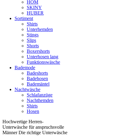
HOM
SKINY
HUBER
Sortiment
Shirts
Unterhemden
Stings
Slips
Shorts
Boxershorts
Unterhosen lang
Funktionswäsche
Bademode
Badeshorts
Badehosen
Bademäntel
Nachtwäsche
Schlafanzüge
Nachthemden
Shirts
Hosen
Hochwertige Herren-
Unterwäsche für anspruchsvolle
Männer Die richtige Unterwäsche