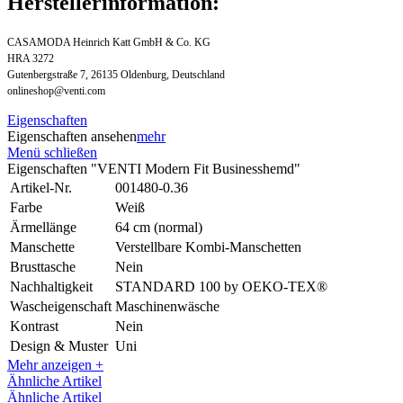
Herstellerinformation:
CASAMODA Heinrich Katt GmbH & Co. KG
HRA 3272
Gutenbergstraße 7, 26135 Oldenburg, Deutschland
onlineshop@venti.com
Eigenschaften
Eigenschaften ansehen
mehr
Menü schließen
Eigenschaften "VENTI Modern Fit Businesshemd"
Artikel-Nr.
001480-0.36
Farbe
Weiß
Ärmellänge
64 cm (normal)
Manschette
Verstellbare Kombi-Manschetten
Brusttasche
Nein
Nachhaltigkeit
STANDARD 100 by OEKO-TEX®
Wascheigenschaft
Maschinenwäsche
Kontrast
Nein
Design & Muster
Uni
Mehr anzeigen +
Ähnliche Artikel
Ähnliche Artikel