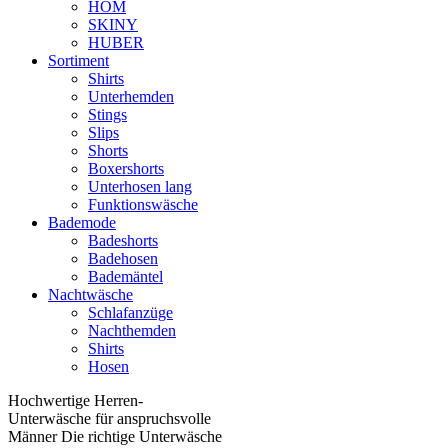
HOM
SKINY
HUBER
Sortiment
Shirts
Unterhemden
Stings
Slips
Shorts
Boxershorts
Unterhosen lang
Funktionswäsche
Bademode
Badeshorts
Badehosen
Bademäntel
Nachtwäsche
Schlafanzüge
Nachthemden
Shirts
Hosen
Hochwertige Herren-
Unterwäsche für anspruchsvolle
Männer Die richtige Unterwäsche