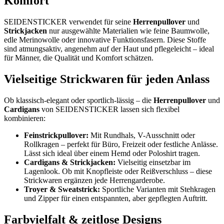
Komfort
SEIDENSTICKER verwendet für seine
Herrenpullover
und
Strickjacken
nur ausgewählte Materialien wie feine Baumwolle,
edle Merinowolle oder innovative Funktionsfasern. Diese Stoffe
sind atmungsaktiv, angenehm auf der Haut und pflegeleicht – ideal
für Männer, die Qualität und Komfort schätzen.
Vielseitige Strickwaren für jeden Anlass
Ob klassisch-elegant oder sportlich-lässig – die
Herrenpullover
und
Cardigans
von SEIDENSTICKER lassen sich flexibel
kombinieren:
Feinstrickpullover:
Mit Rundhals, V-Ausschnitt oder
Rollkragen – perfekt für Büro, Freizeit oder festliche Anlässe.
Lässt sich ideal über einem Hemd oder Poloshirt tragen.
Cardigans & Strickjacken:
Vielseitig einsetzbar im
Lagenlook. Ob mit Knopfleiste oder Reißverschluss – diese
Strickwaren ergänzen jede Herrengarderobe.
Troyer & Sweatstrick:
Sportliche Varianten mit Stehkragen
und Zipper für einen entspannten, aber gepflegten Auftritt.
Farbvielfalt & zeitlose Designs