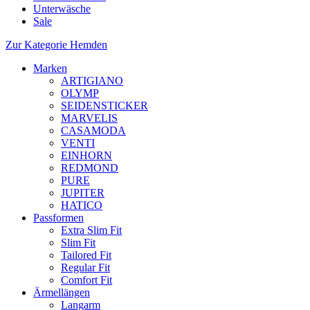
Unterwäsche
Sale
Zur Kategorie Hemden
Marken
ARTIGIANO
OLYMP
SEIDENSTICKER
MARVELIS
CASAMODA
VENTI
EINHORN
REDMOND
PURE
JUPITER
HATICO
Passformen
Extra Slim Fit
Slim Fit
Tailored Fit
Regular Fit
Comfort Fit
Ärmellängen
Langarm