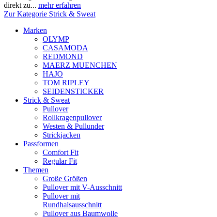
direkt zu...
mehr erfahren
Zur Kategorie Strick & Sweat
Marken
OLYMP
CASAMODA
REDMOND
MAERZ MUENCHEN
HAJO
TOM RIPLEY
SEIDENSTICKER
Strick & Sweat
Pullover
Rollkragenpullover
Westen & Pullunder
Strickjacken
Passformen
Comfort Fit
Regular Fit
Themen
Große Größen
Pullover mit V-Ausschnitt
Pullover mit
Rundhalsausschnitt
Pullover aus Baumwolle