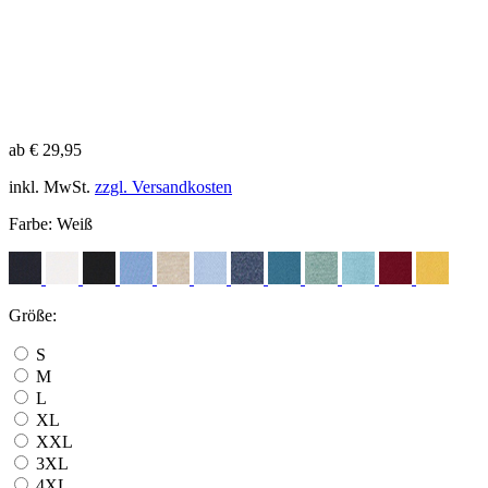
ab € 29,95
inkl. MwSt.
zzgl. Versandkosten
Farbe:
Weiß
Größe:
S
M
L
XL
XXL
3XL
4XL