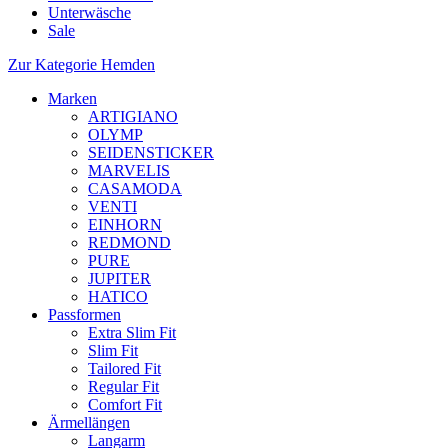
Unterwäsche
Sale
Zur Kategorie Hemden
Marken
ARTIGIANO
OLYMP
SEIDENSTICKER
MARVELIS
CASAMODA
VENTI
EINHORN
REDMOND
PURE
JUPITER
HATICO
Passformen
Extra Slim Fit
Slim Fit
Tailored Fit
Regular Fit
Comfort Fit
Ärmellängen
Langarm