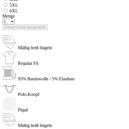
5XL
6XL
Menge
Keine Größe ausgewählt
Mäßig heiß bügeln
Regular Fit
95% Baumwolle / 5% Elasthan
Polo-Knopf
Piqué
Mäßig heiß bügeln