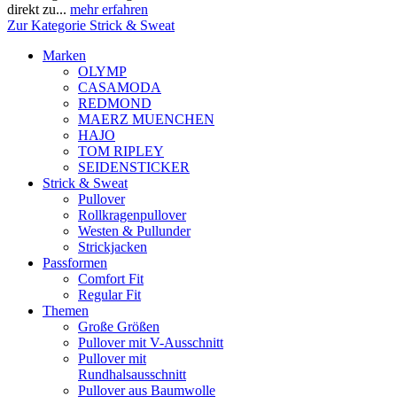
direkt zu...
mehr erfahren
Zur Kategorie Strick & Sweat
Marken
OLYMP
CASAMODA
REDMOND
MAERZ MUENCHEN
HAJO
TOM RIPLEY
SEIDENSTICKER
Strick & Sweat
Pullover
Rollkragenpullover
Westen & Pullunder
Strickjacken
Passformen
Comfort Fit
Regular Fit
Themen
Große Größen
Pullover mit V-Ausschnitt
Pullover mit
Rundhalsausschnitt
Pullover aus Baumwolle