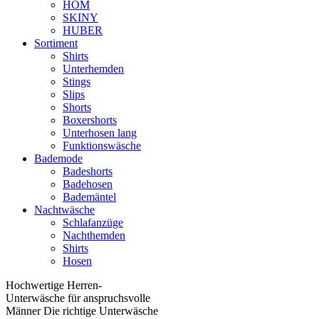
HOM
SKINY
HUBER
Sortiment
Shirts
Unterhemden
Stings
Slips
Shorts
Boxershorts
Unterhosen lang
Funktionswäsche
Bademode
Badeshorts
Badehosen
Bademäntel
Nachtwäsche
Schlafanzüge
Nachthemden
Shirts
Hosen
Hochwertige Herren-
Unterwäsche für anspruchsvolle
Männer Die richtige Unterwäsche