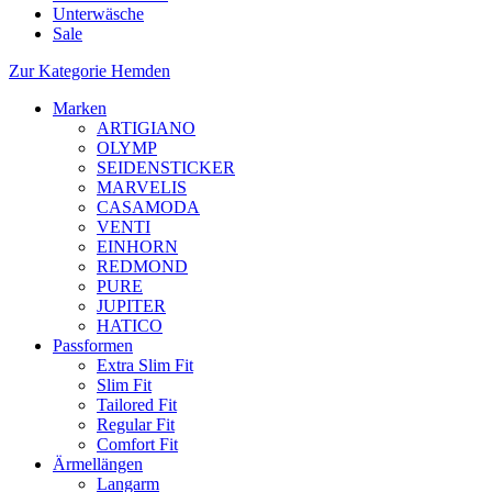
Unterwäsche
Sale
Zur Kategorie Hemden
Marken
ARTIGIANO
OLYMP
SEIDENSTICKER
MARVELIS
CASAMODA
VENTI
EINHORN
REDMOND
PURE
JUPITER
HATICO
Passformen
Extra Slim Fit
Slim Fit
Tailored Fit
Regular Fit
Comfort Fit
Ärmellängen
Langarm