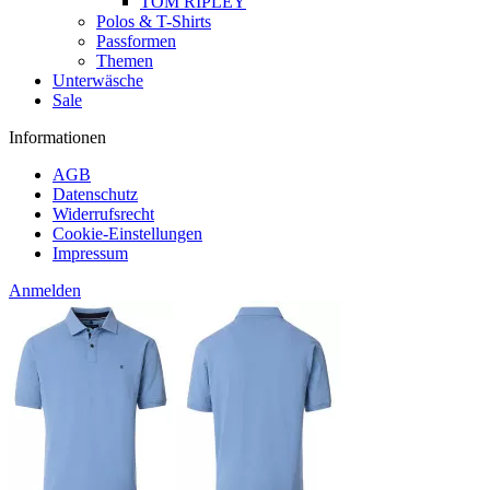
TOM RIPLEY
Polos & T-Shirts
Passformen
Themen
Unterwäsche
Sale
Informationen
AGB
Datenschutz
Widerrufsrecht
Cookie-Einstellungen
Impressum
Anmelden