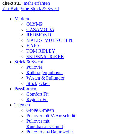
direkt zu...
mehr erfahren
Zur Kategorie Strick & Sweat
Marken
OLYMP
CASAMODA
REDMOND
MAERZ MUENCHEN
HAJO
TOM RIPLEY
SEIDENSTICKER
Strick & Sweat
Pullover
Rollkragenpullover
Westen & Pullunder
Strickjacken
Passformen
Comfort Fit
Regular Fit
Themen
Große Größen
Pullover mit V-Ausschnitt
Pullover mit
Rundhalsausschnitt
Pullover aus Baumwolle