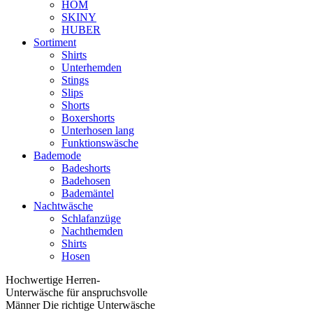
HOM
SKINY
HUBER
Sortiment
Shirts
Unterhemden
Stings
Slips
Shorts
Boxershorts
Unterhosen lang
Funktionswäsche
Bademode
Badeshorts
Badehosen
Bademäntel
Nachtwäsche
Schlafanzüge
Nachthemden
Shirts
Hosen
Hochwertige Herren-
Unterwäsche für anspruchsvolle
Männer Die richtige Unterwäsche