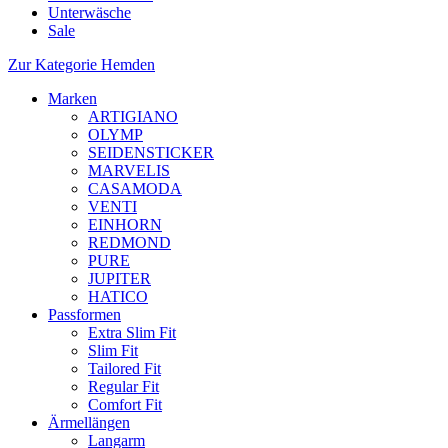
Unterwäsche
Sale
Zur Kategorie Hemden
Marken
ARTIGIANO
OLYMP
SEIDENSTICKER
MARVELIS
CASAMODA
VENTI
EINHORN
REDMOND
PURE
JUPITER
HATICO
Passformen
Extra Slim Fit
Slim Fit
Tailored Fit
Regular Fit
Comfort Fit
Ärmellängen
Langarm