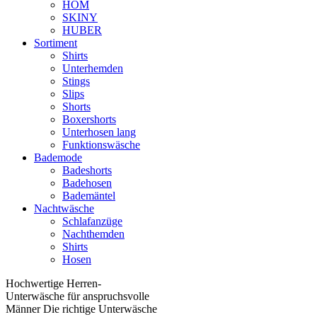
HOM
SKINY
HUBER
Sortiment
Shirts
Unterhemden
Stings
Slips
Shorts
Boxershorts
Unterhosen lang
Funktionswäsche
Bademode
Badeshorts
Badehosen
Bademäntel
Nachtwäsche
Schlafanzüge
Nachthemden
Shirts
Hosen
Hochwertige Herren-
Unterwäsche für anspruchsvolle
Männer Die richtige Unterwäsche