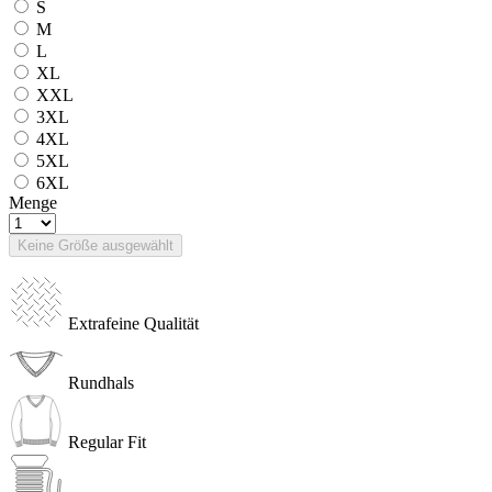
S
M
L
XL
XXL
3XL
4XL
5XL
6XL
Menge
Keine Größe ausgewählt
Extrafeine Qualität
Rundhals
Regular Fit