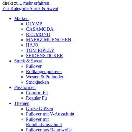
direkt zu...
mehr erfahren
Zur Kategorie Strick & Sweat
Marken
OLYMP
CASAMODA
REDMOND
MAERZ MUENCHEN
HAJO
TOM RIPLEY
SEIDENSTICKER
Strick & Sweat
Pullover
Rollkragenpullover
Westen & Pullunder
Strickjacken
Passformen
Comfort Fit
Regular Fit
Themen
Große Größen
Pullover mit V-Ausschnitt
Pullover mit
Rundhalsausschnitt
Pullover aus Baumwolle