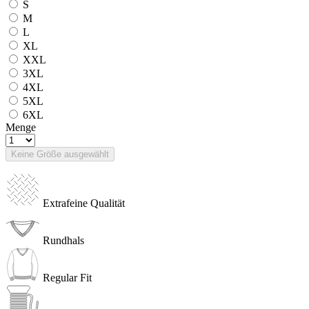
S
M
L
XL
XXL
3XL
4XL
5XL
6XL
Menge
Keine Größe ausgewählt
Extrafeine Qualität
Rundhals
Regular Fit