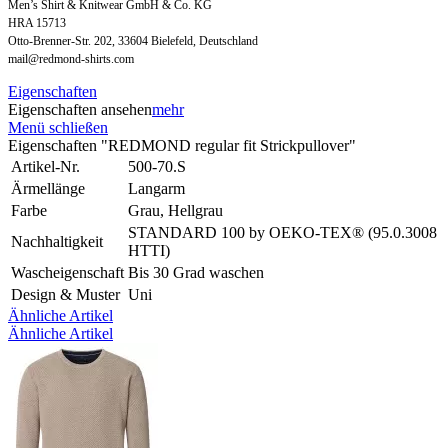
Men’s Shirt & Knitwear GmbH & Co. KG
HRA 15713
Otto-Brenner-Str. 202, 33604 Bielefeld, Deutschland
mail@redmond-shirts.com
Eigenschaften
Eigenschaften ansehen
mehr
Menü schließen
Eigenschaften "REDMOND regular fit Strickpullover"
Artikel-Nr.
500-70.S
Ärmellänge
Langarm
Farbe
Grau, Hellgrau
STANDARD 100 by OEKO-TEX® (95.0.3008
Nachhaltigkeit
HTTI)
Wascheigenschaft
Bis 30 Grad waschen
Design & Muster
Uni
Ähnliche Artikel
Ähnliche Artikel