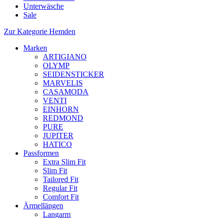
Unterwäsche
Sale
Zur Kategorie Hemden
Marken
ARTIGIANO
OLYMP
SEIDENSTICKER
MARVELIS
CASAMODA
VENTI
EINHORN
REDMOND
PURE
JUPITER
HATICO
Passformen
Extra Slim Fit
Slim Fit
Tailored Fit
Regular Fit
Comfort Fit
Ärmellängen
Langarm