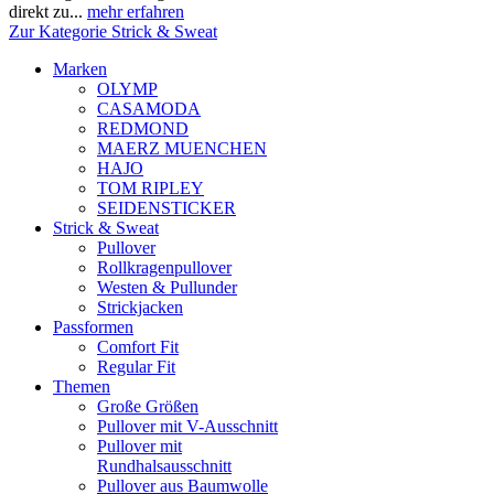
direkt zu...
mehr erfahren
Zur Kategorie Strick & Sweat
Marken
OLYMP
CASAMODA
REDMOND
MAERZ MUENCHEN
HAJO
TOM RIPLEY
SEIDENSTICKER
Strick & Sweat
Pullover
Rollkragenpullover
Westen & Pullunder
Strickjacken
Passformen
Comfort Fit
Regular Fit
Themen
Große Größen
Pullover mit V-Ausschnitt
Pullover mit
Rundhalsausschnitt
Pullover aus Baumwolle