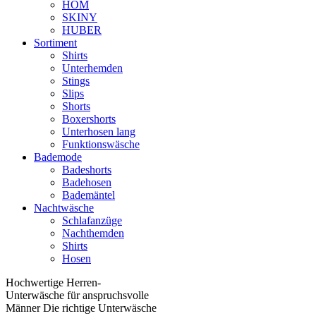
HOM
SKINY
HUBER
Sortiment
Shirts
Unterhemden
Stings
Slips
Shorts
Boxershorts
Unterhosen lang
Funktionswäsche
Bademode
Badeshorts
Badehosen
Bademäntel
Nachtwäsche
Schlafanzüge
Nachthemden
Shirts
Hosen
Hochwertige Herren-
Unterwäsche für anspruchsvolle
Männer Die richtige Unterwäsche