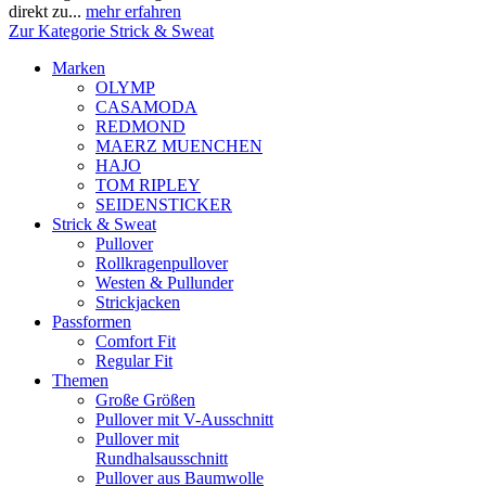
direkt zu...
mehr erfahren
Zur Kategorie Strick & Sweat
Marken
OLYMP
CASAMODA
REDMOND
MAERZ MUENCHEN
HAJO
TOM RIPLEY
SEIDENSTICKER
Strick & Sweat
Pullover
Rollkragenpullover
Westen & Pullunder
Strickjacken
Passformen
Comfort Fit
Regular Fit
Themen
Große Größen
Pullover mit V-Ausschnitt
Pullover mit
Rundhalsausschnitt
Pullover aus Baumwolle