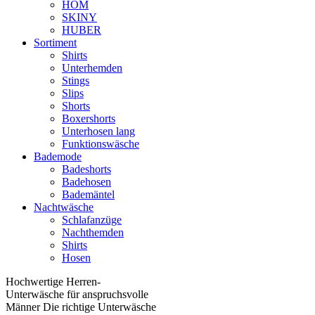
HOM
SKINY
HUBER
Sortiment
Shirts
Unterhemden
Stings
Slips
Shorts
Boxershorts
Unterhosen lang
Funktionswäsche
Bademode
Badeshorts
Badehosen
Bademäntel
Nachtwäsche
Schlafanzüge
Nachthemden
Shirts
Hosen
Hochwertige Herren-
Unterwäsche für anspruchsvolle
Männer Die richtige Unterwäsche