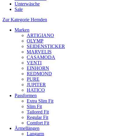
Unterwäsche
Sale
Zur Kategorie Hemden
Marken
ARTIGIANO
OLYMP
SEIDENSTICKER
MARVELIS
CASAMODA
VENTI
EINHORN
REDMOND
PURE
JUPITER
HATICO
Passformen
Extra Slim Fit
Slim Fit
Tailored Fit
Regular Fit
Comfort Fit
Ärmellängen
Langarm