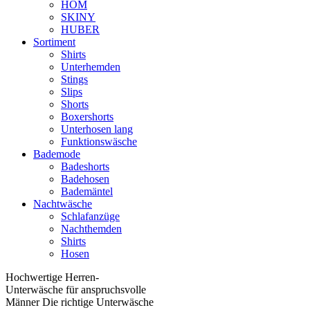
HOM
SKINY
HUBER
Sortiment
Shirts
Unterhemden
Stings
Slips
Shorts
Boxershorts
Unterhosen lang
Funktionswäsche
Bademode
Badeshorts
Badehosen
Bademäntel
Nachtwäsche
Schlafanzüge
Nachthemden
Shirts
Hosen
Hochwertige Herren-
Unterwäsche für anspruchsvolle
Männer Die richtige Unterwäsche