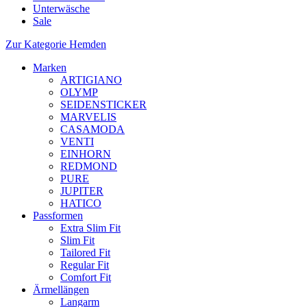
Unterwäsche
Sale
Zur Kategorie Hemden
Marken
ARTIGIANO
OLYMP
SEIDENSTICKER
MARVELIS
CASAMODA
VENTI
EINHORN
REDMOND
PURE
JUPITER
HATICO
Passformen
Extra Slim Fit
Slim Fit
Tailored Fit
Regular Fit
Comfort Fit
Ärmellängen
Langarm