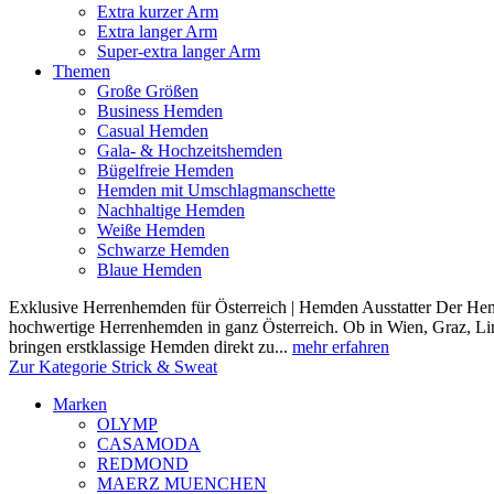
Extra kurzer Arm
Extra langer Arm
Super-extra langer Arm
Themen
Große Größen
Business Hemden
Casual Hemden
Gala- & Hochzeitshemden
Bügelfreie Hemden
Hemden mit Umschlagmanschette
Nachhaltige Hemden
Weiße Hemden
Schwarze Hemden
Blaue Hemden
Exklusive Herrenhemden für Österreich | Hemden Ausstatter Der Hemde
hochwertige Herrenhemden in ganz Österreich. Ob in Wien, Graz, Lin
bringen erstklassige Hemden direkt zu...
mehr erfahren
Zur Kategorie Strick & Sweat
Marken
OLYMP
CASAMODA
REDMOND
MAERZ MUENCHEN