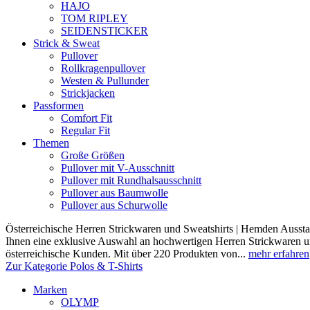
HAJO
TOM RIPLEY
SEIDENSTICKER
Strick & Sweat
Pullover
Rollkragenpullover
Westen & Pullunder
Strickjacken
Passformen
Comfort Fit
Regular Fit
Themen
Große Größen
Pullover mit V-Ausschnitt
Pullover mit Rundhalsausschnitt
Pullover aus Baumwolle
Pullover aus Schurwolle
Österreichische Herren Strickwaren und Sweatshirts | Hemden Ausstat
Ihnen eine exklusive Auswahl an hochwertigen Herren Strickwaren und
österreichische Kunden. Mit über 220 Produkten von...
mehr erfahren
Zur Kategorie Polos & T-Shirts
Marken
OLYMP