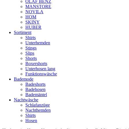
OLAF BENZ
MANSTORE
NOVILA
HOM
SKINY
HUBER
Sortiment
Shirts
Unterhemden
Stings
Slips
Shorts
Boxershorts
Unterhosen lang
Funktionswäsche
Bademode
Badeshorts
Badehosen
Bademäntel
Nachtwäsche
Schlafanzüge
Nachthemden
Shirts
Hosen