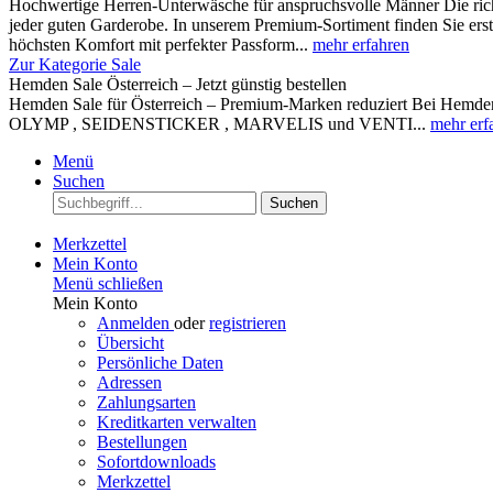
Hochwertige Herren-Unterwäsche für anspruchsvolle Männer Die rich
jeder guten Garderobe. In unserem Premium-Sortiment finden Sie ers
höchsten Komfort mit perfekter Passform...
mehr erfahren
Zur Kategorie Sale
Hemden Sale Österreich – Jetzt günstig bestellen
Hemden Sale für Österreich – Premium-Marken reduziert Bei Hemden A
OLYMP , SEIDENSTICKER , MARVELIS und VENTI...
mehr erf
Menü
Suchen
Suchen
Merkzettel
Mein Konto
Menü schließen
Mein Konto
Anmelden
oder
registrieren
Übersicht
Persönliche Daten
Adressen
Zahlungsarten
Kreditkarten verwalten
Bestellungen
Sofortdownloads
Merkzettel