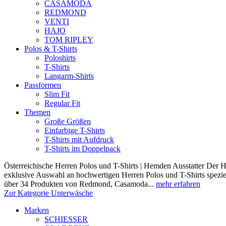
CASAMODA
REDMOND
VENTI
HAJO
TOM RIPLEY
Polos & T-Shirts
Poloshirts
T-Shirts
Langarm-Shirts
Passformen
Slim Fit
Regular Fit
Themen
Große Größen
Einfarbige T-Shirts
T-Shirts mit Aufdruck
T-Shirts im Doppelpack
Österreichische Herren Polos und T-Shirts | Hemden Ausstatter Der H
exklusive Auswahl an hochwertigen Herren Polos und T-Shirts speziel
über 34 Produkten von Redmond, Casamoda...
mehr erfahren
Zur Kategorie Unterwäsche
Marken
SCHIESSER