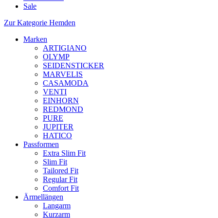
Sale
Zur Kategorie Hemden
Marken
ARTIGIANO
OLYMP
SEIDENSTICKER
MARVELIS
CASAMODA
VENTI
EINHORN
REDMOND
PURE
JUPITER
HATICO
Passformen
Extra Slim Fit
Slim Fit
Tailored Fit
Regular Fit
Comfort Fit
Ärmellängen
Langarm
Kurzarm