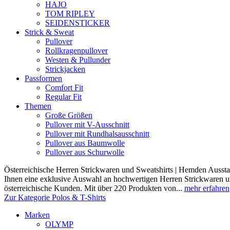
HAJO
TOM RIPLEY
SEIDENSTICKER
Strick & Sweat
Pullover
Rollkragenpullover
Westen & Pullunder
Strickjacken
Passformen
Comfort Fit
Regular Fit
Themen
Große Größen
Pullover mit V-Ausschnitt
Pullover mit Rundhalsausschnitt
Pullover aus Baumwolle
Pullover aus Schurwolle
Österreichische Herren Strickwaren und Sweatshirts | Hemden Ausstat
Ihnen eine exklusive Auswahl an hochwertigen Herren Strickwaren und
österreichische Kunden. Mit über 220 Produkten von...
mehr erfahren
Zur Kategorie Polos & T-Shirts
Marken
OLYMP