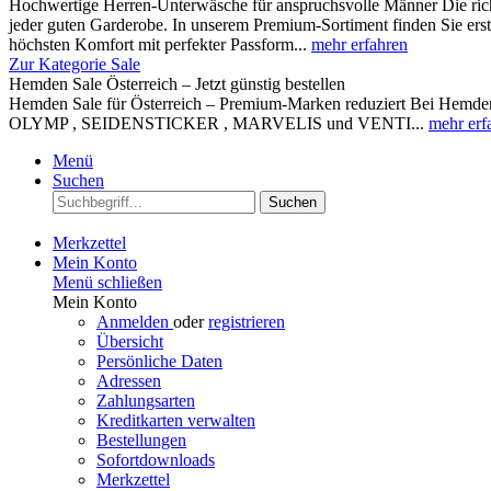
Hochwertige Herren-Unterwäsche für anspruchsvolle Männer Die rich
jeder guten Garderobe. In unserem Premium-Sortiment finden Sie ers
höchsten Komfort mit perfekter Passform...
mehr erfahren
Zur Kategorie Sale
Hemden Sale Österreich – Jetzt günstig bestellen
Hemden Sale für Österreich – Premium-Marken reduziert Bei Hemden A
OLYMP , SEIDENSTICKER , MARVELIS und VENTI...
mehr erf
Menü
Suchen
Suchen
Merkzettel
Mein Konto
Menü schließen
Mein Konto
Anmelden
oder
registrieren
Übersicht
Persönliche Daten
Adressen
Zahlungsarten
Kreditkarten verwalten
Bestellungen
Sofortdownloads
Merkzettel