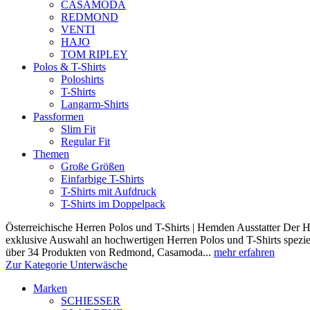
CASAMODA
REDMOND
VENTI
HAJO
TOM RIPLEY
Polos & T-Shirts
Poloshirts
T-Shirts
Langarm-Shirts
Passformen
Slim Fit
Regular Fit
Themen
Große Größen
Einfarbige T-Shirts
T-Shirts mit Aufdruck
T-Shirts im Doppelpack
Österreichische Herren Polos und T-Shirts | Hemden Ausstatter Der H
exklusive Auswahl an hochwertigen Herren Polos und T-Shirts speziel
über 34 Produkten von Redmond, Casamoda...
mehr erfahren
Zur Kategorie Unterwäsche
Marken
SCHIESSER