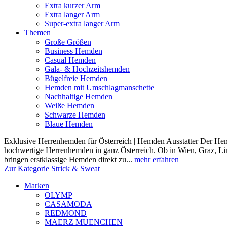
Extra kurzer Arm
Extra langer Arm
Super-extra langer Arm
Themen
Große Größen
Business Hemden
Casual Hemden
Gala- & Hochzeitshemden
Bügelfreie Hemden
Hemden mit Umschlagmanschette
Nachhaltige Hemden
Weiße Hemden
Schwarze Hemden
Blaue Hemden
Exklusive Herrenhemden für Österreich | Hemden Ausstatter Der Hemde
hochwertige Herrenhemden in ganz Österreich. Ob in Wien, Graz, Lin
bringen erstklassige Hemden direkt zu...
mehr erfahren
Zur Kategorie Strick & Sweat
Marken
OLYMP
CASAMODA
REDMOND
MAERZ MUENCHEN