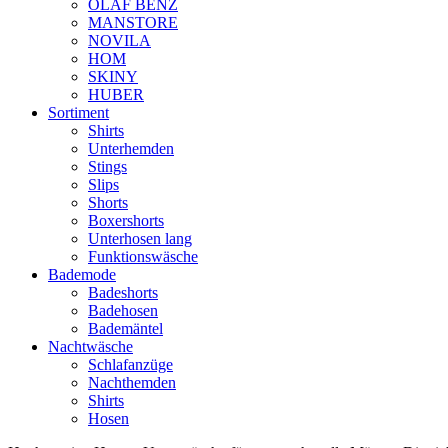
OLAF BENZ
MANSTORE
NOVILA
HOM
SKINY
HUBER
Sortiment
Shirts
Unterhemden
Stings
Slips
Shorts
Boxershorts
Unterhosen lang
Funktionswäsche
Bademode
Badeshorts
Badehosen
Bademäntel
Nachtwäsche
Schlafanzüge
Nachthemden
Shirts
Hosen