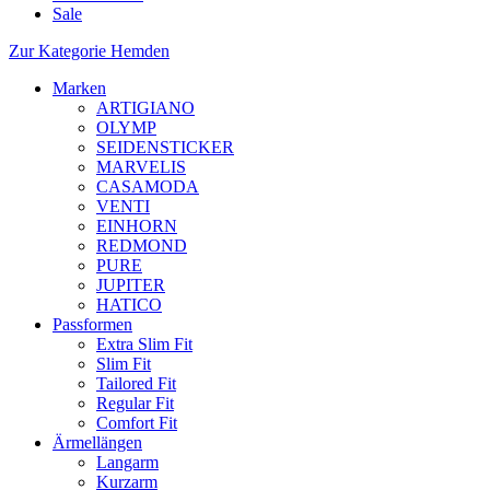
Sale
Zur Kategorie Hemden
Marken
ARTIGIANO
OLYMP
SEIDENSTICKER
MARVELIS
CASAMODA
VENTI
EINHORN
REDMOND
PURE
JUPITER
HATICO
Passformen
Extra Slim Fit
Slim Fit
Tailored Fit
Regular Fit
Comfort Fit
Ärmellängen
Langarm
Kurzarm