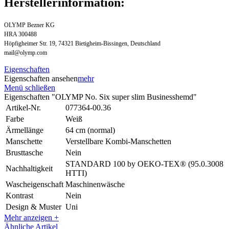
Herstellerinformation:
OLYMP Bezner KG
HRA 300488
Höpfigheimer Str. 19, 74321 Bietigheim-Bissingen, Deutschland
mail@olymp.com
Eigenschaften
Eigenschaften ansehen
mehr
Menü schließen
Eigenschaften "OLYMP No. Six super slim Businesshemd"
Artikel-Nr.
077364-00.36
Farbe
Weiß
Ärmellänge
64 cm (normal)
Manschette
Verstellbare Kombi-Manschetten
Brusttasche
Nein
STANDARD 100 by OEKO-TEX® (95.0.3008
Nachhaltigkeit
HTTI)
Wascheigenschaft
Maschinenwäsche
Kontrast
Nein
Design & Muster
Uni
Mehr anzeigen +
Ähnliche Artikel