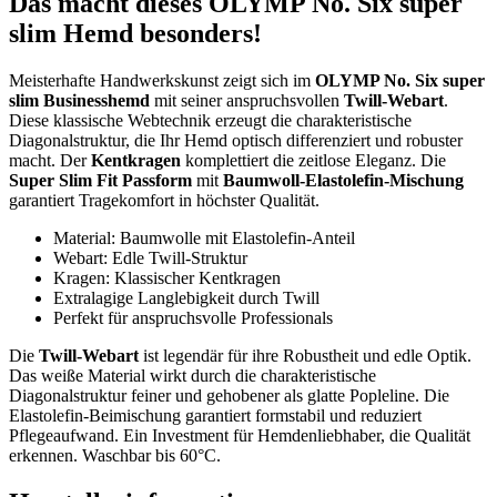
Das macht dieses OLYMP No. Six super
slim Hemd besonders!
Meisterhafte Handwerkskunst zeigt sich im
OLYMP No. Six super
slim Businesshemd
mit seiner anspruchsvollen
Twill-Webart
.
Diese klassische Webtechnik erzeugt die charakteristische
Diagonalstruktur, die Ihr Hemd optisch differenziert und robuster
macht. Der
Kentkragen
komplettiert die zeitlose Eleganz. Die
Super Slim Fit Passform
mit
Baumwoll-Elastolefin-Mischung
garantiert Tragekomfort in höchster Qualität.
Material: Baumwolle mit Elastolefin-Anteil
Webart: Edle Twill-Struktur
Kragen: Klassischer Kentkragen
Extralagige Langlebigkeit durch Twill
Perfekt für anspruchsvolle Professionals
Die
Twill-Webart
ist legendär für ihre Robustheit und edle Optik.
Das weiße Material wirkt durch die charakteristische
Diagonalstruktur feiner und gehobener als glatte Popleline. Die
Elastolefin-Beimischung garantiert formstabil und reduziert
Pflegeaufwand. Ein Investment für Hemdenliebhaber, die Qualität
erkennen. Waschbar bis 60°C.