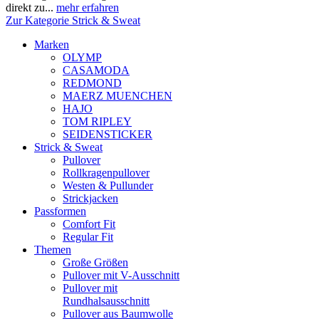
direkt zu...
mehr erfahren
Zur Kategorie Strick & Sweat
Marken
OLYMP
CASAMODA
REDMOND
MAERZ MUENCHEN
HAJO
TOM RIPLEY
SEIDENSTICKER
Strick & Sweat
Pullover
Rollkragenpullover
Westen & Pullunder
Strickjacken
Passformen
Comfort Fit
Regular Fit
Themen
Große Größen
Pullover mit V-Ausschnitt
Pullover mit
Rundhalsausschnitt
Pullover aus Baumwolle