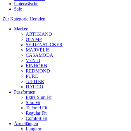
Unterwäsche
Sale
Zur Kategorie Hemden
Marken
ARTIGIANO
OLYMP
SEIDENSTICKER
MARVELIS
CASAMODA
VENTI
EINHORN
REDMOND
PURE
JUPITER
HATICO
Passformen
Extra Slim Fit
Slim Fit
Tailored Fit
Regular Fit
Comfort Fit
Ärmellängen
Langarm