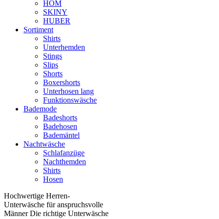
HOM
SKINY
HUBER
Sortiment
Shirts
Unterhemden
Stings
Slips
Shorts
Boxershorts
Unterhosen lang
Funktionswäsche
Bademode
Badeshorts
Badehosen
Bademäntel
Nachtwäsche
Schlafanzüge
Nachthemden
Shirts
Hosen
Hochwertige Herren-
Unterwäsche für anspruchsvolle
Männer Die richtige Unterwäsche