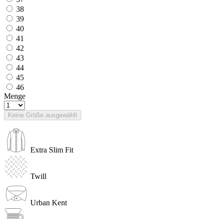
38
39
40
41
42
43
44
45
46
Menge
Keine Größe ausgewählt
Extra Slim Fit
Twill
Urban Kent