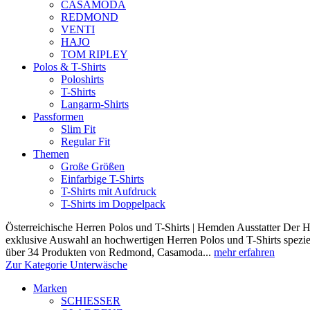
CASAMODA
REDMOND
VENTI
HAJO
TOM RIPLEY
Polos & T-Shirts
Poloshirts
T-Shirts
Langarm-Shirts
Passformen
Slim Fit
Regular Fit
Themen
Große Größen
Einfarbige T-Shirts
T-Shirts mit Aufdruck
T-Shirts im Doppelpack
Österreichische Herren Polos und T-Shirts | Hemden Ausstatter Der H
exklusive Auswahl an hochwertigen Herren Polos und T-Shirts speziel
über 34 Produkten von Redmond, Casamoda...
mehr erfahren
Zur Kategorie Unterwäsche
Marken
SCHIESSER