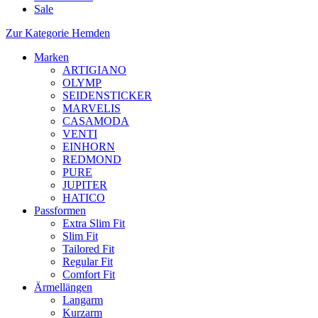
Sale
Zur Kategorie Hemden
Marken
ARTIGIANO
OLYMP
SEIDENSTICKER
MARVELIS
CASAMODA
VENTI
EINHORN
REDMOND
PURE
JUPITER
HATICO
Passformen
Extra Slim Fit
Slim Fit
Tailored Fit
Regular Fit
Comfort Fit
Ärmellängen
Langarm
Kurzarm