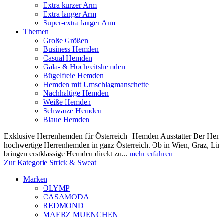
Extra kurzer Arm
Extra langer Arm
Super-extra langer Arm
Themen
Große Größen
Business Hemden
Casual Hemden
Gala- & Hochzeitshemden
Bügelfreie Hemden
Hemden mit Umschlagmanschette
Nachhaltige Hemden
Weiße Hemden
Schwarze Hemden
Blaue Hemden
Exklusive Herrenhemden für Österreich | Hemden Ausstatter Der Hemde
hochwertige Herrenhemden in ganz Österreich. Ob in Wien, Graz, Lin
bringen erstklassige Hemden direkt zu...
mehr erfahren
Zur Kategorie Strick & Sweat
Marken
OLYMP
CASAMODA
REDMOND
MAERZ MUENCHEN