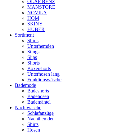
OLAF BENZ
MANSTORE
NOVILA
HOM
SKINY
HUBER
Sortiment
Shirts
Unterhemden
Stings
Slips
Shorts
Boxershorts
Unterhosen lang
Funktionswäsche
Bademode
Badeshorts
Badehosen
Bademäntel
Nachtwäsche
Schlafanzüge
Nachthemden
Shirts
Hosen