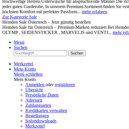
Hochwertige Herren-Unterwäsche für anspruchsvolle Männer Die rich
jeder guten Garderobe. In unserem Premium-Sortiment finden Sie ers
höchsten Komfort mit perfekter Passform...
mehr erfahren
Zur Kategorie Sale
Hemden Sale Österreich – Jetzt günstig bestellen
Hemden Sale für Österreich – Premium-Marken reduziert Bei Hemden A
OLYMP , SEIDENSTICKER , MARVELIS und VENTI...
mehr erf
Menü
Suchen
Suchen
Merkzettel
Mein Konto
Menü schließen
Mein Konto
Anmelden
oder
registrieren
Übersicht
Persönliche Daten
Adressen
Zahlungsarten
Kreditkarten verwalten
Bestellungen
Sofortdownloads
Merkzettel