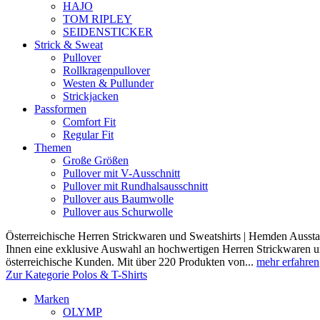
HAJO
TOM RIPLEY
SEIDENSTICKER
Strick & Sweat
Pullover
Rollkragenpullover
Westen & Pullunder
Strickjacken
Passformen
Comfort Fit
Regular Fit
Themen
Große Größen
Pullover mit V-Ausschnitt
Pullover mit Rundhalsausschnitt
Pullover aus Baumwolle
Pullover aus Schurwolle
Österreichische Herren Strickwaren und Sweatshirts | Hemden Ausstat
Ihnen eine exklusive Auswahl an hochwertigen Herren Strickwaren und
österreichische Kunden. Mit über 220 Produkten von...
mehr erfahren
Zur Kategorie Polos & T-Shirts
Marken
OLYMP