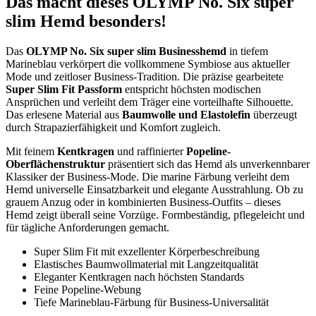
Das macht dieses OLYMP No. Six super
slim Hemd besonders!
Das
OLYMP No. Six super slim Businesshemd
in tiefem
Marineblau verkörpert die vollkommene Symbiose aus aktueller
Mode und zeitloser Business-Tradition. Die präzise gearbeitete
Super Slim Fit Passform
entspricht höchsten modischen
Ansprüchen und verleiht dem Träger eine vorteilhafte Silhouette.
Das erlesene Material aus
Baumwolle und Elastolefin
überzeugt
durch Strapazierfähigkeit und Komfort zugleich.
Mit feinem
Kentkragen
und raffinierter
Popeline-
Oberflächenstruktur
präsentiert sich das Hemd als unverkennbarer
Klassiker der Business-Mode. Die marine Färbung verleiht dem
Hemd universelle Einsatzbarkeit und elegante Ausstrahlung. Ob zu
grauem Anzug oder in kombinierten Business-Outfits – dieses
Hemd zeigt überall seine Vorzüge. Formbeständig, pflegeleicht und
für tägliche Anforderungen gemacht.
Super Slim Fit mit exzellenter Körperbeschreibung
Elastisches Baumwollmaterial mit Langzeitqualität
Eleganter Kentkragen nach höchsten Standards
Feine Popeline-Webung
Tiefe Marineblau-Färbung für Business-Universalität