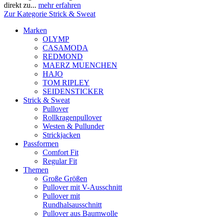
direkt zu...
mehr erfahren
Zur Kategorie Strick & Sweat
Marken
OLYMP
CASAMODA
REDMOND
MAERZ MUENCHEN
HAJO
TOM RIPLEY
SEIDENSTICKER
Strick & Sweat
Pullover
Rollkragenpullover
Westen & Pullunder
Strickjacken
Passformen
Comfort Fit
Regular Fit
Themen
Große Größen
Pullover mit V-Ausschnitt
Pullover mit
Rundhalsausschnitt
Pullover aus Baumwolle