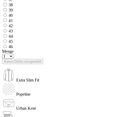
38
39
40
41
42
43
44
45
46
Menge
Keine Größe ausgewählt
Extra Slim Fit
Popeline
Urban Kent