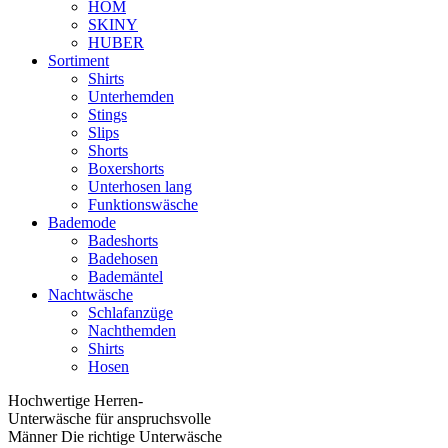
HOM
SKINY
HUBER
Sortiment
Shirts
Unterhemden
Stings
Slips
Shorts
Boxershorts
Unterhosen lang
Funktionswäsche
Bademode
Badeshorts
Badehosen
Bademäntel
Nachtwäsche
Schlafanzüge
Nachthemden
Shirts
Hosen
Hochwertige Herren-
Unterwäsche für anspruchsvolle
Männer Die richtige Unterwäsche