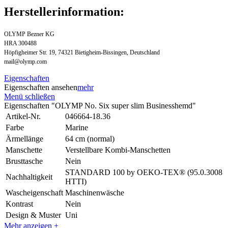
Herstellerinformation:
OLYMP Bezner KG
HRA 300488
Höpfigheimer Str. 19, 74321 Bietigheim-Bissingen, Deutschland
mail@olymp.com
Eigenschaften
Eigenschaften ansehen
mehr
Menü schließen
Eigenschaften "OLYMP No. Six super slim Businesshemd"
Artikel-Nr.
046664-18.36
Farbe
Marine
Ärmellänge
64 cm (normal)
Manschette
Verstellbare Kombi-Manschetten
Brusttasche
Nein
STANDARD 100 by OEKO-TEX® (95.0.3008
Nachhaltigkeit
HTTI)
Wascheigenschaft
Maschinenwäsche
Kontrast
Nein
Design & Muster
Uni
Mehr anzeigen +