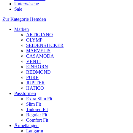
Unterwäsche
Sale
Zur Kategorie Hemden
Marken
ARTIGIANO
OLYMP
SEIDENSTICKER
MARVELIS
CASAMODA
VENTI
EINHORN
REDMOND
PURE
JUPITER
HATICO
Passformen
Extra Slim Fit
Slim Fit
Tailored Fit
Regular Fit
Comfort Fit
Ärmellängen
Langarm