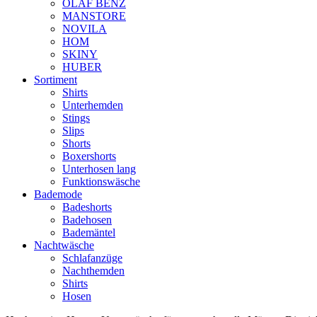
OLAF BENZ
MANSTORE
NOVILA
HOM
SKINY
HUBER
Sortiment
Shirts
Unterhemden
Stings
Slips
Shorts
Boxershorts
Unterhosen lang
Funktionswäsche
Bademode
Badeshorts
Badehosen
Bademäntel
Nachtwäsche
Schlafanzüge
Nachthemden
Shirts
Hosen