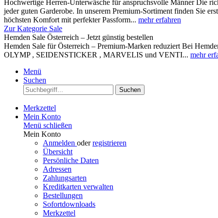
Hochwertige Herren-Unterwäsche für anspruchsvolle Männer Die rich
jeder guten Garderobe. In unserem Premium-Sortiment finden Sie ers
höchsten Komfort mit perfekter Passform...
mehr erfahren
Zur Kategorie Sale
Hemden Sale Österreich – Jetzt günstig bestellen
Hemden Sale für Österreich – Premium-Marken reduziert Bei Hemden A
OLYMP , SEIDENSTICKER , MARVELIS und VENTI...
mehr erf
Menü
Suchen
Suchen
Merkzettel
Mein Konto
Menü schließen
Mein Konto
Anmelden
oder
registrieren
Übersicht
Persönliche Daten
Adressen
Zahlungsarten
Kreditkarten verwalten
Bestellungen
Sofortdownloads
Merkzettel