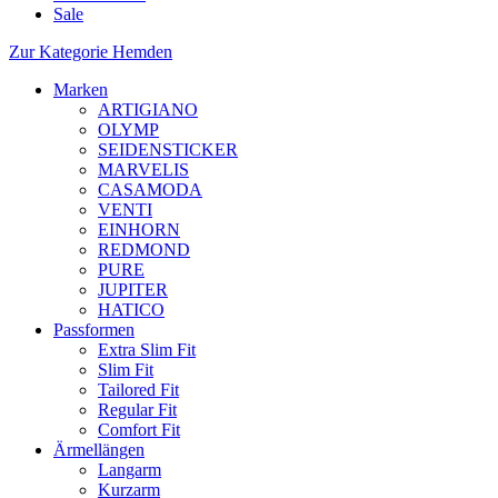
Sale
Zur Kategorie Hemden
Marken
ARTIGIANO
OLYMP
SEIDENSTICKER
MARVELIS
CASAMODA
VENTI
EINHORN
REDMOND
PURE
JUPITER
HATICO
Passformen
Extra Slim Fit
Slim Fit
Tailored Fit
Regular Fit
Comfort Fit
Ärmellängen
Langarm
Kurzarm