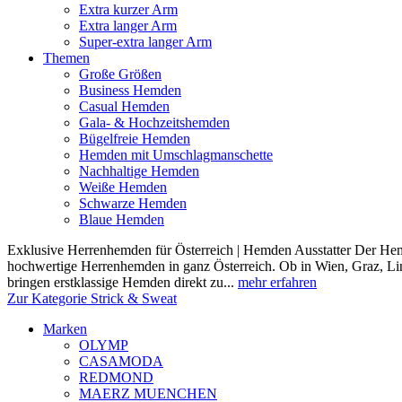
Extra kurzer Arm
Extra langer Arm
Super-extra langer Arm
Themen
Große Größen
Business Hemden
Casual Hemden
Gala- & Hochzeitshemden
Bügelfreie Hemden
Hemden mit Umschlagmanschette
Nachhaltige Hemden
Weiße Hemden
Schwarze Hemden
Blaue Hemden
Exklusive Herrenhemden für Österreich | Hemden Ausstatter Der Hemde
hochwertige Herrenhemden in ganz Österreich. Ob in Wien, Graz, Lin
bringen erstklassige Hemden direkt zu...
mehr erfahren
Zur Kategorie Strick & Sweat
Marken
OLYMP
CASAMODA
REDMOND
MAERZ MUENCHEN