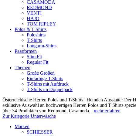
CASAMODA
REDMOND
VENTI
HAJO
TOM RIPLEY
Polos & T-Shirts
Poloshirts
T-Shirts
Langarm-Shirts
Passformen
Slim Fit
Regular Fit
Themen
Große Größen
Einfarbige T-Shirts
T-Shirts mit Aufdruck
T-Shirts im Doppelpack
Österreichische Herren Polos und T-Shirts | Hemden Ausstatter Der H
exklusive Auswahl an hochwertigen Herren Polos und T-Shirts speziel
über 34 Produkten von Redmond, Casamoda...
mehr erfahren
Zur Kategorie Unterwäsche
Marken
SCHIESSER