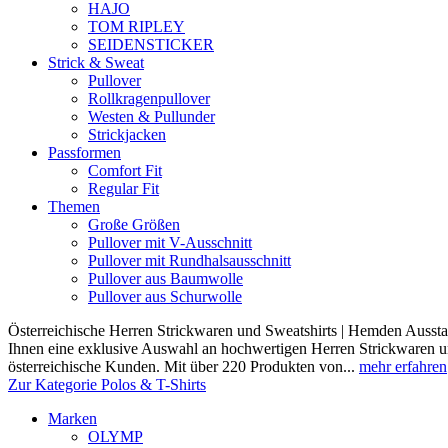
HAJO
TOM RIPLEY
SEIDENSTICKER
Strick & Sweat
Pullover
Rollkragenpullover
Westen & Pullunder
Strickjacken
Passformen
Comfort Fit
Regular Fit
Themen
Große Größen
Pullover mit V-Ausschnitt
Pullover mit Rundhalsausschnitt
Pullover aus Baumwolle
Pullover aus Schurwolle
Österreichische Herren Strickwaren und Sweatshirts | Hemden Ausstat
Ihnen eine exklusive Auswahl an hochwertigen Herren Strickwaren und
österreichische Kunden. Mit über 220 Produkten von...
mehr erfahren
Zur Kategorie Polos & T-Shirts
Marken
OLYMP