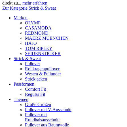
direkt zu...
mehr erfahren
Zur Kategorie Strick & Sweat
Marken
OLYMP
CASAMODA
REDMOND
MAERZ MUENCHEN
HAJO
TOM RIPLEY
SEIDENSTICKER
Strick & Sweat
Pullover
Rollkragenpullover
Westen & Pullunder
Strickjacken
Passformen
Comfort Fit
Regular Fit
Themen
Große Größen
Pullover mit V-Ausschnitt
Pullover mit
Rundhalsausschnitt
Pullover aus Baumwolle