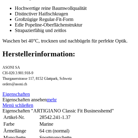
Hochwertige reine Baumwollqualität
Distinctiver Haifischkragen
Großzügige Regular-Fit-Form
Edle Popeline-Oberflächenstruktur
Strapazierfähig und zeitlos
Waschen bei 40°C, trocknen und nachbügeln für perfekte Optik.
Herstellerinformation:
ASONI SA
CH-020.3.901.918-9
Thurgauerstrasse 117, 8152 Glattpark, Schweiz
orders@asoni.ch
Eigenschaften
Eigenschaften ansehen
mehr
Menü schließen
Eigenschaften "ARTIGIANO Classic Fit Businesshemd"
Artikel-Nr.
28542.241-1.37
Farbe
Marine
Ärmellänge
64 cm (normal)
Manschette
Sportmanschette