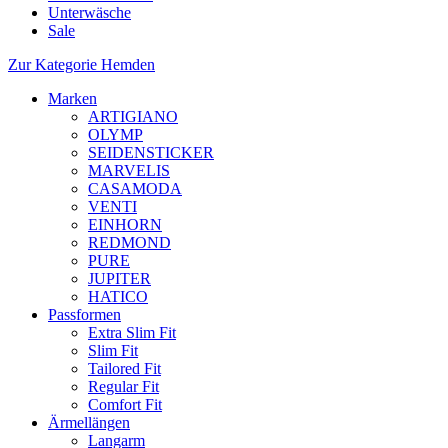
Unterwäsche
Sale
Zur Kategorie Hemden
Marken
ARTIGIANO
OLYMP
SEIDENSTICKER
MARVELIS
CASAMODA
VENTI
EINHORN
REDMOND
PURE
JUPITER
HATICO
Passformen
Extra Slim Fit
Slim Fit
Tailored Fit
Regular Fit
Comfort Fit
Ärmellängen
Langarm