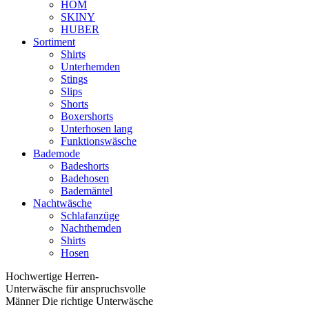
HOM
SKINY
HUBER
Sortiment
Shirts
Unterhemden
Stings
Slips
Shorts
Boxershorts
Unterhosen lang
Funktionswäsche
Bademode
Badeshorts
Badehosen
Bademäntel
Nachtwäsche
Schlafanzüge
Nachthemden
Shirts
Hosen
Hochwertige Herren-
Unterwäsche für anspruchsvolle
Männer Die richtige Unterwäsche