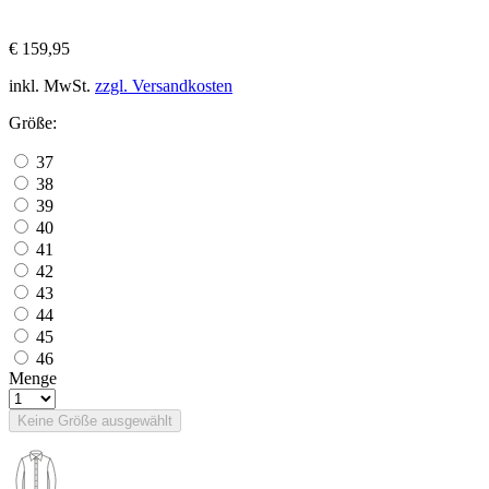
€ 159,95
inkl. MwSt.
zzgl. Versandkosten
Größe:
37
38
39
40
41
42
43
44
45
46
Menge
Keine Größe ausgewählt