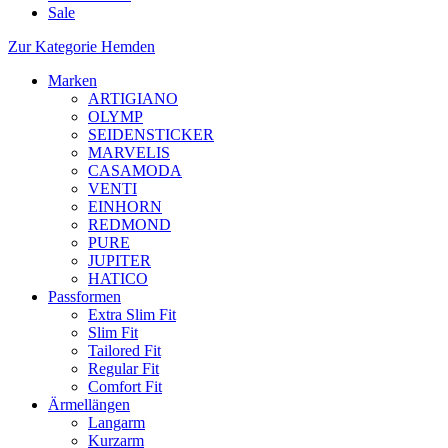
Sale
Zur Kategorie Hemden
Marken
ARTIGIANO
OLYMP
SEIDENSTICKER
MARVELIS
CASAMODA
VENTI
EINHORN
REDMOND
PURE
JUPITER
HATICO
Passformen
Extra Slim Fit
Slim Fit
Tailored Fit
Regular Fit
Comfort Fit
Ärmellängen
Langarm
Kurzarm