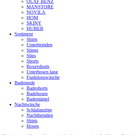
OLAF BENZ
MANSTORE
NOVILA
HOM
SKINY
HUBER
Sortiment
Shirts
Unterhemden
Stings
Slips
Shorts
Boxershorts
Unterhosen lang
Funktionswäsche
Bademode
Badeshorts
Badehosen
Bademäntel
Nachtwäsche
Schlafanzüge
Nachthemden
Shirts
Hosen