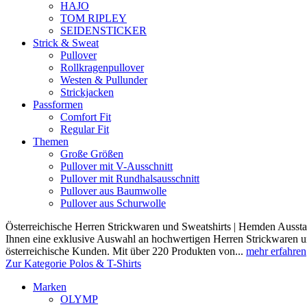
HAJO
TOM RIPLEY
SEIDENSTICKER
Strick & Sweat
Pullover
Rollkragenpullover
Westen & Pullunder
Strickjacken
Passformen
Comfort Fit
Regular Fit
Themen
Große Größen
Pullover mit V-Ausschnitt
Pullover mit Rundhalsausschnitt
Pullover aus Baumwolle
Pullover aus Schurwolle
Österreichische Herren Strickwaren und Sweatshirts | Hemden Ausstat
Ihnen eine exklusive Auswahl an hochwertigen Herren Strickwaren und
österreichische Kunden. Mit über 220 Produkten von...
mehr erfahren
Zur Kategorie Polos & T-Shirts
Marken
OLYMP