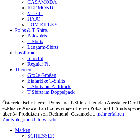
CASAMODA
REDMOND
VENTI
HAJO
TOM RIPLEY
Polos & T-Shirts
Poloshirts
T-Shirts
Langarm-Shirts
Passformen
Slim Fit
Regular Fit
Themen
Große Größen
Einfarbige T-Shirts
T-Shirts mit Aufdruck
T-Shirts im Doppelpack
Österreichische Herren Polos und T-Shirts | Hemden Ausstatter Der H
exklusive Auswahl an hochwertigen Herren Polos und T-Shirts speziel
über 34 Produkten von Redmond, Casamoda...
mehr erfahren
Zur Kategorie Unterwäsche
Marken
SCHIESSER