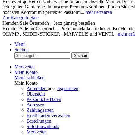
Hochwertige Herren-Unterwäsche für anspruchsvolle Männer Die rich
jeder guten Garderobe. In unserem Premium-Sortiment finden Sie ers
höchsten Komfort mit perfekter Passform...
mehr erfahren
Zur Kategorie Sale
Hemden Sale Österreich – Jetzt günstig bestellen
Hemden Sale für Österreich – Premium-Marken reduziert Bei Hemden A
OLYMP , SEIDENSTICKER , MARVELIS und VENTI...
mehr erf
Menü
Suchen
Suchen
Merkzettel
Mein Konto
Menü schließen
Mein Konto
Anmelden
oder
registrieren
Übersicht
Persönliche Daten
Adressen
Zahlungsarten
Kreditkarten verwalten
Bestellungen
Sofortdownloads
Merkzettel