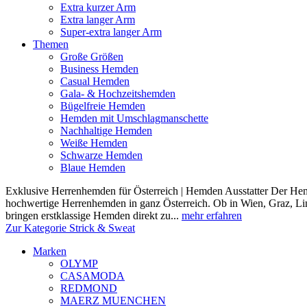
Extra kurzer Arm
Extra langer Arm
Super-extra langer Arm
Themen
Große Größen
Business Hemden
Casual Hemden
Gala- & Hochzeitshemden
Bügelfreie Hemden
Hemden mit Umschlagmanschette
Nachhaltige Hemden
Weiße Hemden
Schwarze Hemden
Blaue Hemden
Exklusive Herrenhemden für Österreich | Hemden Ausstatter Der Hemde
hochwertige Herrenhemden in ganz Österreich. Ob in Wien, Graz, Lin
bringen erstklassige Hemden direkt zu...
mehr erfahren
Zur Kategorie Strick & Sweat
Marken
OLYMP
CASAMODA
REDMOND
MAERZ MUENCHEN