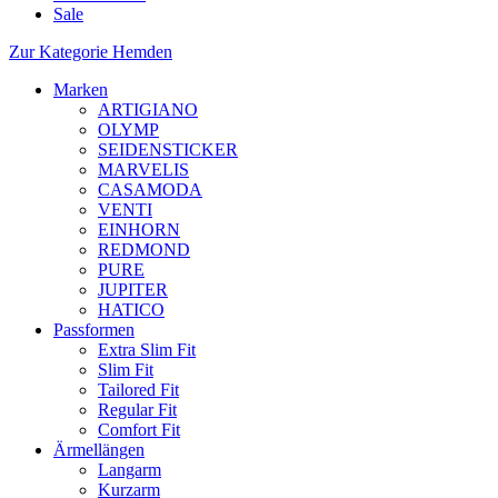
Sale
Zur Kategorie Hemden
Marken
ARTIGIANO
OLYMP
SEIDENSTICKER
MARVELIS
CASAMODA
VENTI
EINHORN
REDMOND
PURE
JUPITER
HATICO
Passformen
Extra Slim Fit
Slim Fit
Tailored Fit
Regular Fit
Comfort Fit
Ärmellängen
Langarm
Kurzarm