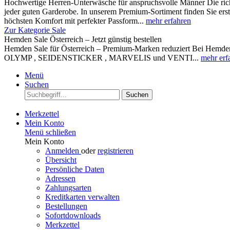
Hochwertige Herren-Unterwäsche für anspruchsvolle Männer Die rich
jeder guten Garderobe. In unserem Premium-Sortiment finden Sie ers
höchsten Komfort mit perfekter Passform...
mehr erfahren
Zur Kategorie Sale
Hemden Sale Österreich – Jetzt günstig bestellen
Hemden Sale für Österreich – Premium-Marken reduziert Bei Hemden A
OLYMP , SEIDENSTICKER , MARVELIS und VENTI...
mehr erf
Menü
Suchen
Suchen
Merkzettel
Mein Konto
Menü schließen
Mein Konto
Anmelden
oder
registrieren
Übersicht
Persönliche Daten
Adressen
Zahlungsarten
Kreditkarten verwalten
Bestellungen
Sofortdownloads
Merkzettel