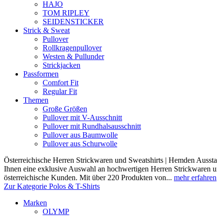
HAJO
TOM RIPLEY
SEIDENSTICKER
Strick & Sweat
Pullover
Rollkragenpullover
Westen & Pullunder
Strickjacken
Passformen
Comfort Fit
Regular Fit
Themen
Große Größen
Pullover mit V-Ausschnitt
Pullover mit Rundhalsausschnitt
Pullover aus Baumwolle
Pullover aus Schurwolle
Österreichische Herren Strickwaren und Sweatshirts | Hemden Ausstat
Ihnen eine exklusive Auswahl an hochwertigen Herren Strickwaren und
österreichische Kunden. Mit über 220 Produkten von...
mehr erfahren
Zur Kategorie Polos & T-Shirts
Marken
OLYMP