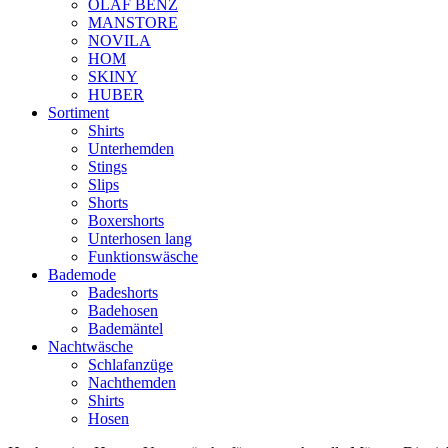
OLAF BENZ
MANSTORE
NOVILA
HOM
SKINY
HUBER
Sortiment
Shirts
Unterhemden
Stings
Slips
Shorts
Boxershorts
Unterhosen lang
Funktionswäsche
Bademode
Badeshorts
Badehosen
Bademäntel
Nachtwäsche
Schlafanzüge
Nachthemden
Shirts
Hosen