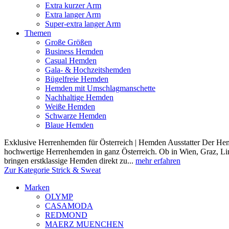
Extra kurzer Arm
Extra langer Arm
Super-extra langer Arm
Themen
Große Größen
Business Hemden
Casual Hemden
Gala- & Hochzeitshemden
Bügelfreie Hemden
Hemden mit Umschlagmanschette
Nachhaltige Hemden
Weiße Hemden
Schwarze Hemden
Blaue Hemden
Exklusive Herrenhemden für Österreich | Hemden Ausstatter Der Hemde
hochwertige Herrenhemden in ganz Österreich. Ob in Wien, Graz, Lin
bringen erstklassige Hemden direkt zu...
mehr erfahren
Zur Kategorie Strick & Sweat
Marken
OLYMP
CASAMODA
REDMOND
MAERZ MUENCHEN