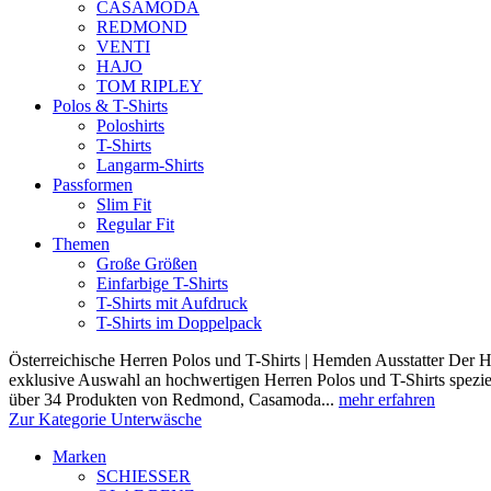
CASAMODA
REDMOND
VENTI
HAJO
TOM RIPLEY
Polos & T-Shirts
Poloshirts
T-Shirts
Langarm-Shirts
Passformen
Slim Fit
Regular Fit
Themen
Große Größen
Einfarbige T-Shirts
T-Shirts mit Aufdruck
T-Shirts im Doppelpack
Österreichische Herren Polos und T-Shirts | Hemden Ausstatter Der H
exklusive Auswahl an hochwertigen Herren Polos und T-Shirts speziel
über 34 Produkten von Redmond, Casamoda...
mehr erfahren
Zur Kategorie Unterwäsche
Marken
SCHIESSER