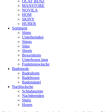
OLAF BENZ
MANSTORE
NOVILA
HOM
SKINY
HUBER
Sortiment
Shirts
Unterhemden
Stings
Slips
Shorts
Boxershorts
Unterhosen lang
Funktionswäsche
Bademode
Badeshorts
Badehosen
Bademäntel
Nachtwäsche
Schlafanzüge
Nachthemden
Shirts
Hosen