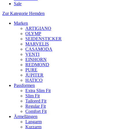
Sale
Zur Kategorie Hemden
Marken
ARTIGIANO
OLYMP
SEIDENSTICKER
MARVELIS
CASAMODA
VENTI
EINHORN
REDMOND
PURE
JUPITER
HATICO
Passformen
Extra Slim Fit
Slim Fit
Tailored Fit
Regular Fit
Comfort Fit
Ärmellängen
Langarm
Kurzarm