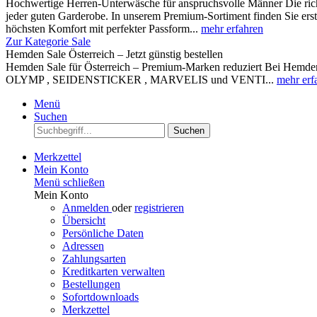
Hochwertige Herren-Unterwäsche für anspruchsvolle Männer Die rich
jeder guten Garderobe. In unserem Premium-Sortiment finden Sie ers
höchsten Komfort mit perfekter Passform...
mehr erfahren
Zur Kategorie Sale
Hemden Sale Österreich – Jetzt günstig bestellen
Hemden Sale für Österreich – Premium-Marken reduziert Bei Hemden A
OLYMP , SEIDENSTICKER , MARVELIS und VENTI...
mehr erf
Menü
Suchen
Suchen
Merkzettel
Mein Konto
Menü schließen
Mein Konto
Anmelden
oder
registrieren
Übersicht
Persönliche Daten
Adressen
Zahlungsarten
Kreditkarten verwalten
Bestellungen
Sofortdownloads
Merkzettel