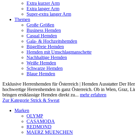
Extra kurzer Arm
Extra langer Arm
Super-extra langer Arm
Themen
Große Größen
Business Hemden
Casual Hemden
Gala- & Hochzeitshemden
Bügelfreie Hemden
Hemden mit Umschlagmanschette
Nachhaltige Hemden
Weiße Hemden
Schwarze Hemden
Blaue Hemden
Exklusive Herrenhemden für Österreich | Hemden Ausstatter Der Hemde
hochwertige Herrenhemden in ganz Österreich. Ob in Wien, Graz, Lin
bringen erstklassige Hemden direkt zu...
mehr erfahren
Zur Kategorie Strick & Sweat
Marken
OLYMP
CASAMODA
REDMOND
MAERZ MUENCHEN