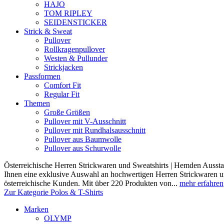
HAJO
TOM RIPLEY
SEIDENSTICKER
Strick & Sweat
Pullover
Rollkragenpullover
Westen & Pullunder
Strickjacken
Passformen
Comfort Fit
Regular Fit
Themen
Große Größen
Pullover mit V-Ausschnitt
Pullover mit Rundhalsausschnitt
Pullover aus Baumwolle
Pullover aus Schurwolle
Österreichische Herren Strickwaren und Sweatshirts | Hemden Ausstat
Ihnen eine exklusive Auswahl an hochwertigen Herren Strickwaren und
österreichische Kunden. Mit über 220 Produkten von...
mehr erfahren
Zur Kategorie Polos & T-Shirts
Marken
OLYMP