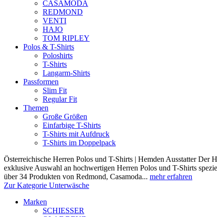
CASAMODA
REDMOND
VENTI
HAJO
TOM RIPLEY
Polos & T-Shirts
Poloshirts
T-Shirts
Langarm-Shirts
Passformen
Slim Fit
Regular Fit
Themen
Große Größen
Einfarbige T-Shirts
T-Shirts mit Aufdruck
T-Shirts im Doppelpack
Österreichische Herren Polos und T-Shirts | Hemden Ausstatter Der H
exklusive Auswahl an hochwertigen Herren Polos und T-Shirts speziel
über 34 Produkten von Redmond, Casamoda...
mehr erfahren
Zur Kategorie Unterwäsche
Marken
SCHIESSER