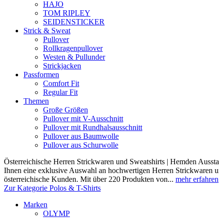
HAJO
TOM RIPLEY
SEIDENSTICKER
Strick & Sweat
Pullover
Rollkragenpullover
Westen & Pullunder
Strickjacken
Passformen
Comfort Fit
Regular Fit
Themen
Große Größen
Pullover mit V-Ausschnitt
Pullover mit Rundhalsausschnitt
Pullover aus Baumwolle
Pullover aus Schurwolle
Österreichische Herren Strickwaren und Sweatshirts | Hemden Ausstat
Ihnen eine exklusive Auswahl an hochwertigen Herren Strickwaren und
österreichische Kunden. Mit über 220 Produkten von...
mehr erfahren
Zur Kategorie Polos & T-Shirts
Marken
OLYMP