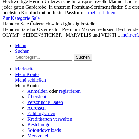
Hochwertige Herren-Unterwäsche für anspruchsvolle Männer Die rich
jeder guten Garderobe. In unserem Premium-Sortiment finden Sie ers
höchsten Komfort mit perfekter Passform...
mehr erfahren
Zur Kategorie Sale
Hemden Sale Österreich – Jetzt günstig bestellen
Hemden Sale für Österreich – Premium-Marken reduziert Bei Hemden A
OLYMP , SEIDENSTICKER , MARVELIS und VENTI...
mehr erf
Menü
Suchen
Suchen
Merkzettel
Mein Konto
Menü schließen
Mein Konto
Anmelden
oder
registrieren
Übersicht
Persönliche Daten
Adressen
Zahlungsarten
Kreditkarten verwalten
Bestellungen
Sofortdownloads
Merkzettel