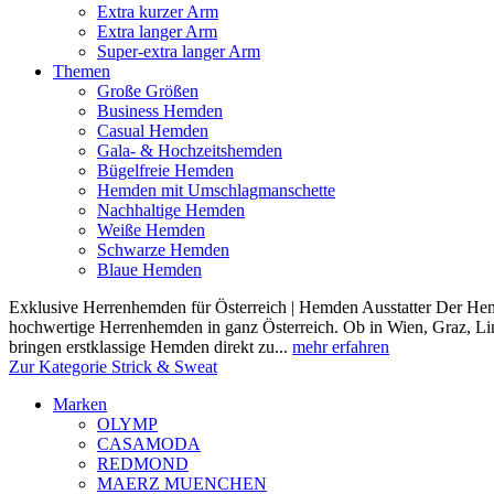
Extra kurzer Arm
Extra langer Arm
Super-extra langer Arm
Themen
Große Größen
Business Hemden
Casual Hemden
Gala- & Hochzeitshemden
Bügelfreie Hemden
Hemden mit Umschlagmanschette
Nachhaltige Hemden
Weiße Hemden
Schwarze Hemden
Blaue Hemden
Exklusive Herrenhemden für Österreich | Hemden Ausstatter Der Hemde
hochwertige Herrenhemden in ganz Österreich. Ob in Wien, Graz, Lin
bringen erstklassige Hemden direkt zu...
mehr erfahren
Zur Kategorie Strick & Sweat
Marken
OLYMP
CASAMODA
REDMOND
MAERZ MUENCHEN