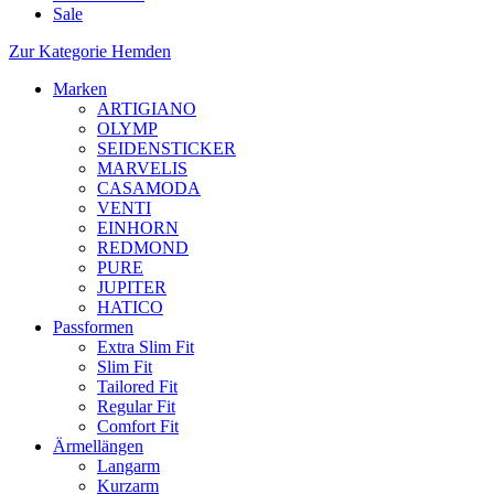
Sale
Zur Kategorie Hemden
Marken
ARTIGIANO
OLYMP
SEIDENSTICKER
MARVELIS
CASAMODA
VENTI
EINHORN
REDMOND
PURE
JUPITER
HATICO
Passformen
Extra Slim Fit
Slim Fit
Tailored Fit
Regular Fit
Comfort Fit
Ärmellängen
Langarm
Kurzarm