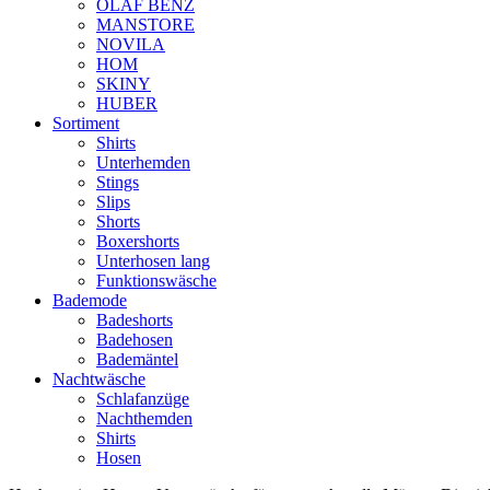
OLAF BENZ
MANSTORE
NOVILA
HOM
SKINY
HUBER
Sortiment
Shirts
Unterhemden
Stings
Slips
Shorts
Boxershorts
Unterhosen lang
Funktionswäsche
Bademode
Badeshorts
Badehosen
Bademäntel
Nachtwäsche
Schlafanzüge
Nachthemden
Shirts
Hosen