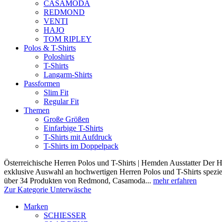
CASAMODA
REDMOND
VENTI
HAJO
TOM RIPLEY
Polos & T-Shirts
Poloshirts
T-Shirts
Langarm-Shirts
Passformen
Slim Fit
Regular Fit
Themen
Große Größen
Einfarbige T-Shirts
T-Shirts mit Aufdruck
T-Shirts im Doppelpack
Österreichische Herren Polos und T-Shirts | Hemden Ausstatter Der H
exklusive Auswahl an hochwertigen Herren Polos und T-Shirts speziel
über 34 Produkten von Redmond, Casamoda...
mehr erfahren
Zur Kategorie Unterwäsche
Marken
SCHIESSER