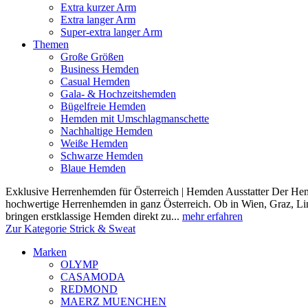
Extra kurzer Arm
Extra langer Arm
Super-extra langer Arm
Themen
Große Größen
Business Hemden
Casual Hemden
Gala- & Hochzeitshemden
Bügelfreie Hemden
Hemden mit Umschlagmanschette
Nachhaltige Hemden
Weiße Hemden
Schwarze Hemden
Blaue Hemden
Exklusive Herrenhemden für Österreich | Hemden Ausstatter Der Hemde
hochwertige Herrenhemden in ganz Österreich. Ob in Wien, Graz, Lin
bringen erstklassige Hemden direkt zu...
mehr erfahren
Zur Kategorie Strick & Sweat
Marken
OLYMP
CASAMODA
REDMOND
MAERZ MUENCHEN