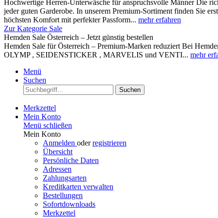
Hochwertige Herren-Unterwäsche für anspruchsvolle Männer Die rich
jeder guten Garderobe. In unserem Premium-Sortiment finden Sie ers
höchsten Komfort mit perfekter Passform...
mehr erfahren
Zur Kategorie Sale
Hemden Sale Österreich – Jetzt günstig bestellen
Hemden Sale für Österreich – Premium-Marken reduziert Bei Hemden A
OLYMP , SEIDENSTICKER , MARVELIS und VENTI...
mehr erf
Menü
Suchen
Suchen
Merkzettel
Mein Konto
Menü schließen
Mein Konto
Anmelden
oder
registrieren
Übersicht
Persönliche Daten
Adressen
Zahlungsarten
Kreditkarten verwalten
Bestellungen
Sofortdownloads
Merkzettel