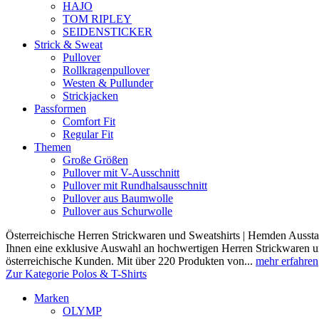
HAJO
TOM RIPLEY
SEIDENSTICKER
Strick & Sweat
Pullover
Rollkragenpullover
Westen & Pullunder
Strickjacken
Passformen
Comfort Fit
Regular Fit
Themen
Große Größen
Pullover mit V-Ausschnitt
Pullover mit Rundhalsausschnitt
Pullover aus Baumwolle
Pullover aus Schurwolle
Österreichische Herren Strickwaren und Sweatshirts | Hemden Ausstat
Ihnen eine exklusive Auswahl an hochwertigen Herren Strickwaren und
österreichische Kunden. Mit über 220 Produkten von...
mehr erfahren
Zur Kategorie Polos & T-Shirts
Marken
OLYMP