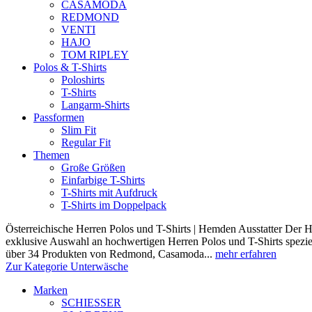
CASAMODA
REDMOND
VENTI
HAJO
TOM RIPLEY
Polos & T-Shirts
Poloshirts
T-Shirts
Langarm-Shirts
Passformen
Slim Fit
Regular Fit
Themen
Große Größen
Einfarbige T-Shirts
T-Shirts mit Aufdruck
T-Shirts im Doppelpack
Österreichische Herren Polos und T-Shirts | Hemden Ausstatter Der H
exklusive Auswahl an hochwertigen Herren Polos und T-Shirts speziel
über 34 Produkten von Redmond, Casamoda...
mehr erfahren
Zur Kategorie Unterwäsche
Marken
SCHIESSER