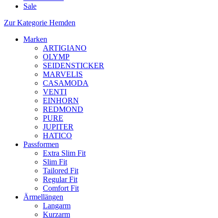
Sale
Zur Kategorie Hemden
Marken
ARTIGIANO
OLYMP
SEIDENSTICKER
MARVELIS
CASAMODA
VENTI
EINHORN
REDMOND
PURE
JUPITER
HATICO
Passformen
Extra Slim Fit
Slim Fit
Tailored Fit
Regular Fit
Comfort Fit
Ärmellängen
Langarm
Kurzarm