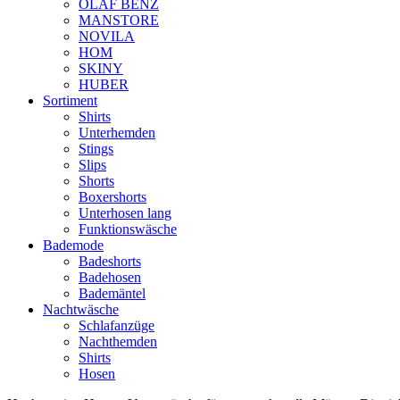
OLAF BENZ
MANSTORE
NOVILA
HOM
SKINY
HUBER
Sortiment
Shirts
Unterhemden
Stings
Slips
Shorts
Boxershorts
Unterhosen lang
Funktionswäsche
Bademode
Badeshorts
Badehosen
Bademäntel
Nachtwäsche
Schlafanzüge
Nachthemden
Shirts
Hosen