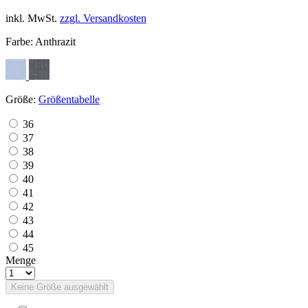
inkl. MwSt.
zzgl. Versandkosten
Farbe:
Anthrazit
Größe:
Größentabelle
36
37
38
39
40
41
42
43
44
45
Menge
Keine Größe ausgewählt