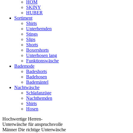
HOM
SKINY
HUBER
Sortiment
Shirts
Unterhemden
Stings
Slips
Shorts
Boxershorts
Unterhosen lang
Funktionswäsche
Bademode
Badeshorts
Badehosen
Bademäntel
Nachtwäsche
Schlafanzüge
Nachthemden
Shirts
Hosen
Hochwertige Herren-
Unterwäsche für anspruchsvolle
Männer Die richtige Unterwäsche