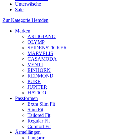
Unterwäsche
Sale
Zur Kategorie Hemden
Marken
ARTIGIANO
OLYMP
SEIDENSTICKER
MARVELIS
CASAMODA
VENTI
EINHORN
REDMOND
PURE
JUPITER
HATICO
Passformen
Extra Slim Fit
Slim Fit
Tailored Fit
Regular Fit
Comfort Fit
Ärmellängen
Langarm