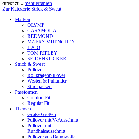
direkt zu...
mehr erfahren
Zur Kategorie Strick & Sweat
Marken
OLYMP
CASAMODA
REDMOND
MAERZ MUENCHEN
HAJO
TOM RIPLEY
SEIDENSTICKER
Strick & Sweat
Pullover
Rollkragenpullover
Westen & Pullunder
Strickjacken
Passformen
Comfort Fit
Regular Fit
Themen
Große Größen
Pullover mit V-Ausschnitt
Pullover mit
Rundhalsausschnitt
Pullover aus Baumwolle