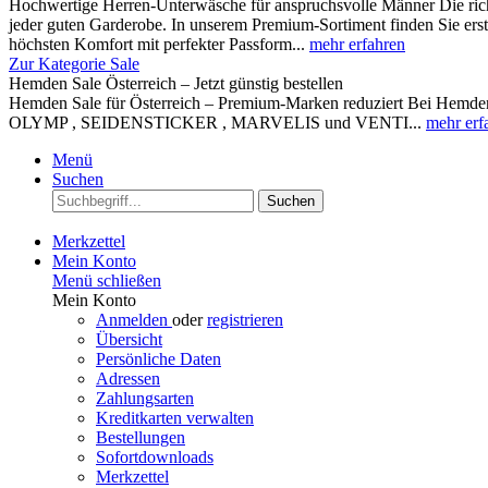
Hochwertige Herren-Unterwäsche für anspruchsvolle Männer Die rich
jeder guten Garderobe. In unserem Premium-Sortiment finden Sie ers
höchsten Komfort mit perfekter Passform...
mehr erfahren
Zur Kategorie Sale
Hemden Sale Österreich – Jetzt günstig bestellen
Hemden Sale für Österreich – Premium-Marken reduziert Bei Hemden A
OLYMP , SEIDENSTICKER , MARVELIS und VENTI...
mehr erf
Menü
Suchen
Suchen
Merkzettel
Mein Konto
Menü schließen
Mein Konto
Anmelden
oder
registrieren
Übersicht
Persönliche Daten
Adressen
Zahlungsarten
Kreditkarten verwalten
Bestellungen
Sofortdownloads
Merkzettel