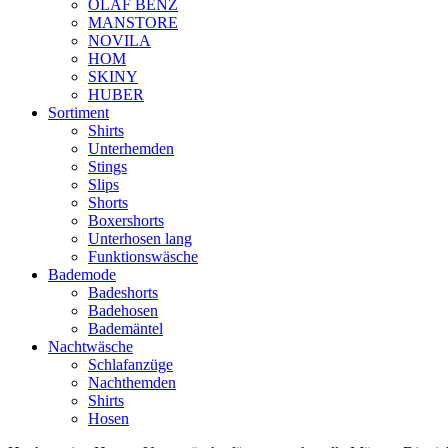
OLAF BENZ
MANSTORE
NOVILA
HOM
SKINY
HUBER
Sortiment
Shirts
Unterhemden
Stings
Slips
Shorts
Boxershorts
Unterhosen lang
Funktionswäsche
Bademode
Badeshorts
Badehosen
Bademäntel
Nachtwäsche
Schlafanzüge
Nachthemden
Shirts
Hosen