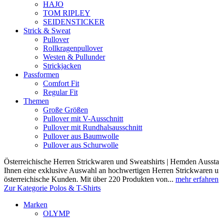
HAJO
TOM RIPLEY
SEIDENSTICKER
Strick & Sweat
Pullover
Rollkragenpullover
Westen & Pullunder
Strickjacken
Passformen
Comfort Fit
Regular Fit
Themen
Große Größen
Pullover mit V-Ausschnitt
Pullover mit Rundhalsausschnitt
Pullover aus Baumwolle
Pullover aus Schurwolle
Österreichische Herren Strickwaren und Sweatshirts | Hemden Ausstat
Ihnen eine exklusive Auswahl an hochwertigen Herren Strickwaren und
österreichische Kunden. Mit über 220 Produkten von...
mehr erfahren
Zur Kategorie Polos & T-Shirts
Marken
OLYMP