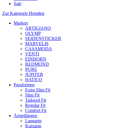
Sale
Zur Kategorie Hemden
Marken
ARTIGIANO
OLYMP
SEIDENSTICKER
MARVELIS
CASAMODA
VENTI
EINHORN
REDMOND
PURE
JUPITER
HATICO
Passformen
Extra Slim Fit
Slim Fit
Tailored Fit
Regular Fit
Comfort Fit
Ärmellängen
Langarm
Kurzarm