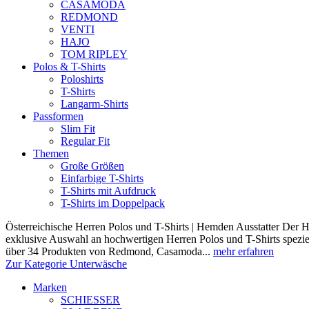
CASAMODA
REDMOND
VENTI
HAJO
TOM RIPLEY
Polos & T-Shirts
Poloshirts
T-Shirts
Langarm-Shirts
Passformen
Slim Fit
Regular Fit
Themen
Große Größen
Einfarbige T-Shirts
T-Shirts mit Aufdruck
T-Shirts im Doppelpack
Österreichische Herren Polos und T-Shirts | Hemden Ausstatter Der H
exklusive Auswahl an hochwertigen Herren Polos und T-Shirts speziel
über 34 Produkten von Redmond, Casamoda...
mehr erfahren
Zur Kategorie Unterwäsche
Marken
SCHIESSER