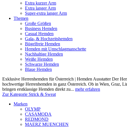
Extra kurzer Arm
Extra langer Arm
Super-extra langer Arm
Themen
Große Größen
Business Hemden
Casual Hemden
Gala- & Hochzeitshemden
Bügelfreie Hemden
Hemden mit Umschlagmanschette
Nachhaltige Hemden
Weiße Hemden
Schwarze Hemden
Blaue Hemden
Exklusive Herrenhemden für Österreich | Hemden Ausstatter Der Hemde
hochwertige Herrenhemden in ganz Österreich. Ob in Wien, Graz, Lin
bringen erstklassige Hemden direkt zu...
mehr erfahren
Zur Kategorie Strick & Sweat
Marken
OLYMP
CASAMODA
REDMOND
MAERZ MUENCHEN