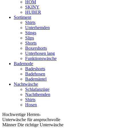
HOM
SKINY
HUBER
Sortiment
Shirts
Unterhemden
Stings
Slips
Shorts
Boxershorts
Unterhosen lang
Funktionswäsche
Bademode
Badeshorts
Badehosen
Bademäntel
Nachtwäsche
Schlafanzüge
Nachthemden
Shirts
Hosen
Hochwertige Herren-
Unterwäsche für anspruchsvolle
Männer Die richtige Unterwäsche