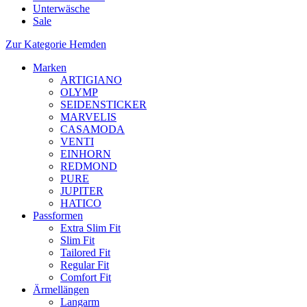
Unterwäsche
Sale
Zur Kategorie Hemden
Marken
ARTIGIANO
OLYMP
SEIDENSTICKER
MARVELIS
CASAMODA
VENTI
EINHORN
REDMOND
PURE
JUPITER
HATICO
Passformen
Extra Slim Fit
Slim Fit
Tailored Fit
Regular Fit
Comfort Fit
Ärmellängen
Langarm