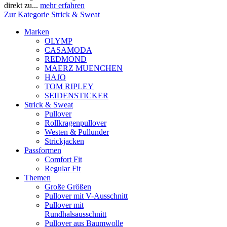
direkt zu...
mehr erfahren
Zur Kategorie Strick & Sweat
Marken
OLYMP
CASAMODA
REDMOND
MAERZ MUENCHEN
HAJO
TOM RIPLEY
SEIDENSTICKER
Strick & Sweat
Pullover
Rollkragenpullover
Westen & Pullunder
Strickjacken
Passformen
Comfort Fit
Regular Fit
Themen
Große Größen
Pullover mit V-Ausschnitt
Pullover mit
Rundhalsausschnitt
Pullover aus Baumwolle