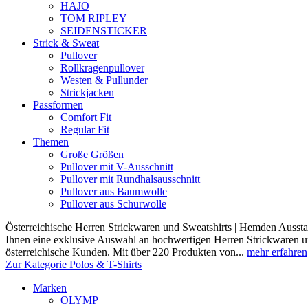
HAJO
TOM RIPLEY
SEIDENSTICKER
Strick & Sweat
Pullover
Rollkragenpullover
Westen & Pullunder
Strickjacken
Passformen
Comfort Fit
Regular Fit
Themen
Große Größen
Pullover mit V-Ausschnitt
Pullover mit Rundhalsausschnitt
Pullover aus Baumwolle
Pullover aus Schurwolle
Österreichische Herren Strickwaren und Sweatshirts | Hemden Ausstat
Ihnen eine exklusive Auswahl an hochwertigen Herren Strickwaren und
österreichische Kunden. Mit über 220 Produkten von...
mehr erfahren
Zur Kategorie Polos & T-Shirts
Marken
OLYMP