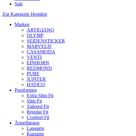
Sale
Zur Kategorie Hemden
Marken
ARTIGIANO
OLYMP
SEIDENSTICKER
MARVELIS
CASAMODA
VENTI
EINHORN
REDMOND
PURE
JUPITER
HATICO
Passformen
Extra Slim Fit
Slim Fit
Tailored Fit
Regular Fit
Comfort Fit
Ärmellängen
Langarm
Kurzarm