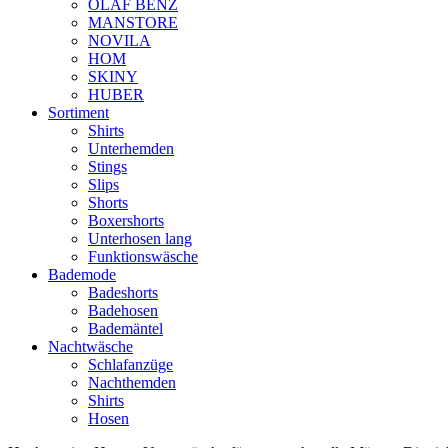
OLAF BENZ
MANSTORE
NOVILA
HOM
SKINY
HUBER
Sortiment
Shirts
Unterhemden
Stings
Slips
Shorts
Boxershorts
Unterhosen lang
Funktionswäsche
Bademode
Badeshorts
Badehosen
Bademäntel
Nachtwäsche
Schlafanzüge
Nachthemden
Shirts
Hosen