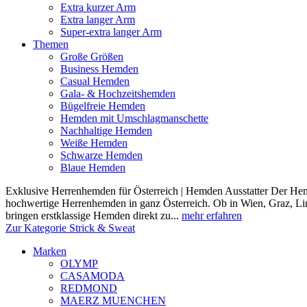
Extra kurzer Arm
Extra langer Arm
Super-extra langer Arm
Themen
Große Größen
Business Hemden
Casual Hemden
Gala- & Hochzeitshemden
Bügelfreie Hemden
Hemden mit Umschlagmanschette
Nachhaltige Hemden
Weiße Hemden
Schwarze Hemden
Blaue Hemden
Exklusive Herrenhemden für Österreich | Hemden Ausstatter Der Hemde
hochwertige Herrenhemden in ganz Österreich. Ob in Wien, Graz, Lin
bringen erstklassige Hemden direkt zu...
mehr erfahren
Zur Kategorie Strick & Sweat
Marken
OLYMP
CASAMODA
REDMOND
MAERZ MUENCHEN