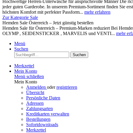
Hochwertige Herren-Unterwäsche für anspruchsvolle Männer Die rich
jeder guten Garderobe. In unserem Premium-Sortiment finden Sie ers
höchsten Komfort mit perfekter Passform...
mehr erfahren
Zur Kategorie Sale
Hemden Sale Österreich – Jetzt günstig bestellen
Hemden Sale für Österreich – Premium-Marken reduziert Bei Hemden A
OLYMP , SEIDENSTICKER , MARVELIS und VENTI...
mehr erf
Menü
Suchen
Suchen
Merkzettel
Mein Konto
Menü schließen
Mein Konto
Anmelden
oder
registrieren
Übersicht
Persönliche Daten
Adressen
Zahlungsarten
Kreditkarten verwalten
Bestellungen
Sofortdownloads
Merkzettel