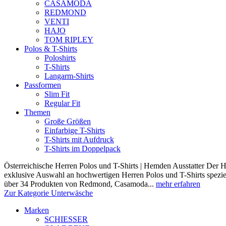
CASAMODA
REDMOND
VENTI
HAJO
TOM RIPLEY
Polos & T-Shirts
Poloshirts
T-Shirts
Langarm-Shirts
Passformen
Slim Fit
Regular Fit
Themen
Große Größen
Einfarbige T-Shirts
T-Shirts mit Aufdruck
T-Shirts im Doppelpack
Österreichische Herren Polos und T-Shirts | Hemden Ausstatter Der H
exklusive Auswahl an hochwertigen Herren Polos und T-Shirts speziel
über 34 Produkten von Redmond, Casamoda...
mehr erfahren
Zur Kategorie Unterwäsche
Marken
SCHIESSER