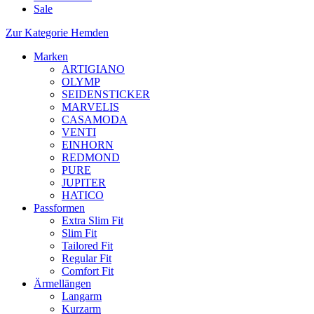
Sale
Zur Kategorie Hemden
Marken
ARTIGIANO
OLYMP
SEIDENSTICKER
MARVELIS
CASAMODA
VENTI
EINHORN
REDMOND
PURE
JUPITER
HATICO
Passformen
Extra Slim Fit
Slim Fit
Tailored Fit
Regular Fit
Comfort Fit
Ärmellängen
Langarm
Kurzarm