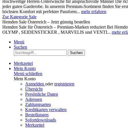
Hochwertige Herren-Unterwäsche für anspruchsvolle Männer Die rich
jeder guten Garderobe. In unserem Premium-Sortiment finden Sie ers
höchsten Komfort mit perfekter Passform...
mehr erfahren
Zur Kategorie Sale
Hemden Sale Österreich – Jetzt günstig bestellen
Hemden Sale für Österreich – Premium-Marken reduziert Bei Hemden A
OLYMP , SEIDENSTICKER , MARVELIS und VENTI...
mehr erf
Menü
Suchen
Suchen
Merkzettel
Mein Konto
Menü schließen
Mein Konto
Anmelden
oder
registrieren
Übersicht
Persönliche Daten
Adressen
Zahlungsarten
Kreditkarten verwalten
Bestellungen
Sofortdownloads
Merkzettel