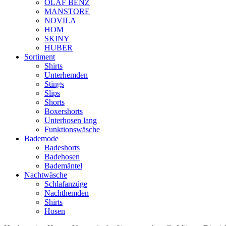
OLAF BENZ
MANSTORE
NOVILA
HOM
SKINY
HUBER
Sortiment
Shirts
Unterhemden
Stings
Slips
Shorts
Boxershorts
Unterhosen lang
Funktionswäsche
Bademode
Badeshorts
Badehosen
Bademäntel
Nachtwäsche
Schlafanzüge
Nachthemden
Shirts
Hosen