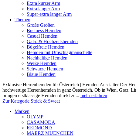
Extra kurzer Arm
Extra langer Arm
Super-extra langer Arm
Themen
Große Größen
Business Hemden
Casual Hemden
Gala- & Hochzeitshemden
Bügelfreie Hemden
Hemden mit Umschlagmanschette
Nachhaltige Hemden
Weiße Hemden
Schwarze Hemden
Blaue Hemden
Exklusive Herrenhemden für Österreich | Hemden Ausstatter Der Hemde
hochwertige Herrenhemden in ganz Österreich. Ob in Wien, Graz, Lin
bringen erstklassige Hemden direkt zu...
mehr erfahren
Zur Kategorie Strick & Sweat
Marken
OLYMP
CASAMODA
REDMOND
MAERZ MUENCHEN