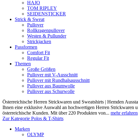
HAJO
TOM RIPLEY
SEIDENSTICKER
Strick & Sweat
Pullover
Rollkragenpullover
Westen & Pullunder
Strickjacken
Passformen
Comfort Fit
Regular Fit
Themen
Große Größen
Pullover mit V-Ausschnitt
Pullover mit Rundhalsausschnitt
Pullover aus Baumwolle
Pullover aus Schurwolle
Österreichische Herren Strickwaren und Sweatshirts | Hemden Ausstat
Ihnen eine exklusive Auswahl an hochwertigen Herren Strickwaren und
österreichische Kunden. Mit über 220 Produkten von...
mehr erfahren
Zur Kategorie Polos & T-Shirts
Marken
OLYMP