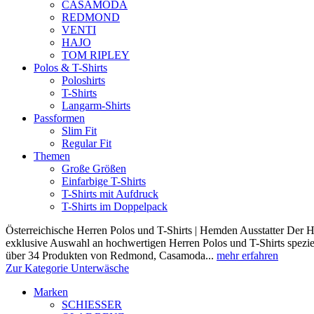
CASAMODA
REDMOND
VENTI
HAJO
TOM RIPLEY
Polos & T-Shirts
Poloshirts
T-Shirts
Langarm-Shirts
Passformen
Slim Fit
Regular Fit
Themen
Große Größen
Einfarbige T-Shirts
T-Shirts mit Aufdruck
T-Shirts im Doppelpack
Österreichische Herren Polos und T-Shirts | Hemden Ausstatter Der H
exklusive Auswahl an hochwertigen Herren Polos und T-Shirts speziel
über 34 Produkten von Redmond, Casamoda...
mehr erfahren
Zur Kategorie Unterwäsche
Marken
SCHIESSER