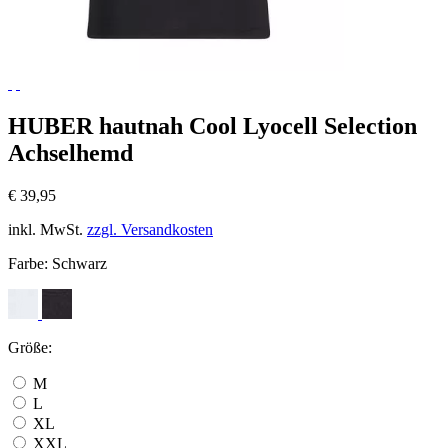
HUBER hautnah Cool Lyocell Selection
Achselhemd
€ 39,95
inkl. MwSt.
zzgl. Versandkosten
Farbe:
Schwarz
Größe:
M
L
XL
XXL