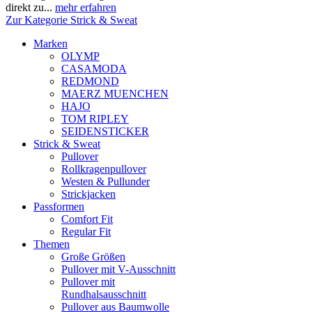
direkt zu...
mehr erfahren
Zur Kategorie Strick & Sweat
Marken
OLYMP
CASAMODA
REDMOND
MAERZ MUENCHEN
HAJO
TOM RIPLEY
SEIDENSTICKER
Strick & Sweat
Pullover
Rollkragenpullover
Westen & Pullunder
Strickjacken
Passformen
Comfort Fit
Regular Fit
Themen
Große Größen
Pullover mit V-Ausschnitt
Pullover mit
Rundhalsausschnitt
Pullover aus Baumwolle