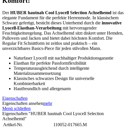
Komfort!
Der
HUBER hautnah Cool Lyocell Selection Achselhemd
ist das
elegante Fundament für die perfekte Herrenmode. In klassischem
Schwarz gefertigt, besticht dieses Unterhemd durch die
innovative
Lyocell-Elasthan-Verarbeitung
mit hervorragender
Feuchtigkeitsregelung. Das Achselhemd sitzt diskret unter Hemden,
Pullovern und Jacken und bietet dabei höchsten Komfort. Die
Regular Fit Schnittform ist zeitlos und praktisch – ein
unverzichtbares Basics-Piece für jeden stilvollen Mann.
Naturfaser Lyocell mit nachhaltiger Produktionsgarantie
Elasthan für perfekte Passformflexibilität
Temperaturausgleichend durch intelligente
Materialzusammensetzung
Klassisches schwarzes Design für universelle
Kombinierbarkeit
Hautfreundlich und allergenarm
Eigenschaften
Eigenschaften ansehen
mehr
Menü schließen
Eigenschaften "HUBER hautnah Cool Lyocell Selection
Achselhemd"
Artikel-Nr.
110052-017665.M