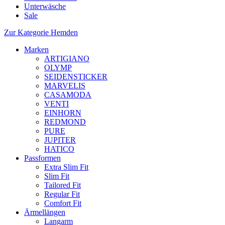
Unterwäsche
Sale
Zur Kategorie Hemden
Marken
ARTIGIANO
OLYMP
SEIDENSTICKER
MARVELIS
CASAMODA
VENTI
EINHORN
REDMOND
PURE
JUPITER
HATICO
Passformen
Extra Slim Fit
Slim Fit
Tailored Fit
Regular Fit
Comfort Fit
Ärmellängen
Langarm