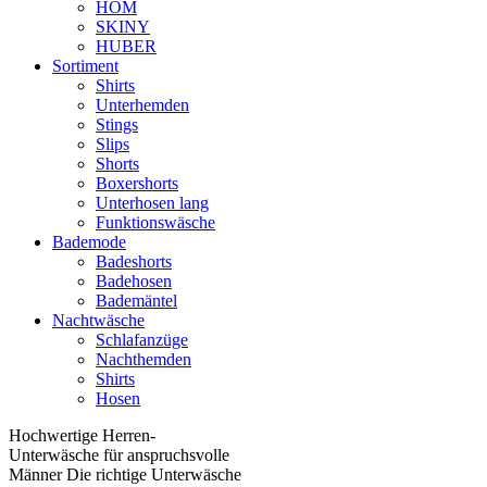
HOM
SKINY
HUBER
Sortiment
Shirts
Unterhemden
Stings
Slips
Shorts
Boxershorts
Unterhosen lang
Funktionswäsche
Bademode
Badeshorts
Badehosen
Bademäntel
Nachtwäsche
Schlafanzüge
Nachthemden
Shirts
Hosen
Hochwertige Herren-
Unterwäsche für anspruchsvolle
Männer Die richtige Unterwäsche