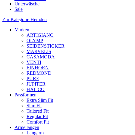
Unterwäsche
Sale
Zur Kategorie Hemden
Marken
ARTIGIANO
OLYMP
SEIDENSTICKER
MARVELIS
CASAMODA
VENTI
EINHORN
REDMOND
PURE
JUPITER
HATICO
Passformen
Extra Slim Fit
Slim Fit
Tailored Fit
Regular Fit
Comfort Fit
Ärmellängen
Langarm