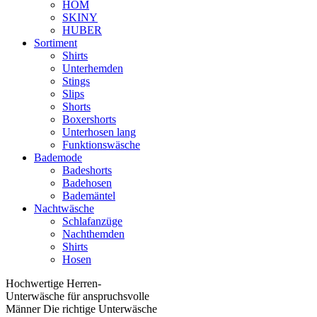
HOM
SKINY
HUBER
Sortiment
Shirts
Unterhemden
Stings
Slips
Shorts
Boxershorts
Unterhosen lang
Funktionswäsche
Bademode
Badeshorts
Badehosen
Bademäntel
Nachtwäsche
Schlafanzüge
Nachthemden
Shirts
Hosen
Hochwertige Herren-
Unterwäsche für anspruchsvolle
Männer Die richtige Unterwäsche