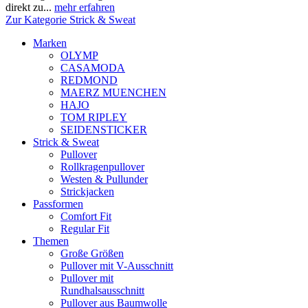
direkt zu...
mehr erfahren
Zur Kategorie Strick & Sweat
Marken
OLYMP
CASAMODA
REDMOND
MAERZ MUENCHEN
HAJO
TOM RIPLEY
SEIDENSTICKER
Strick & Sweat
Pullover
Rollkragenpullover
Westen & Pullunder
Strickjacken
Passformen
Comfort Fit
Regular Fit
Themen
Große Größen
Pullover mit V-Ausschnitt
Pullover mit
Rundhalsausschnitt
Pullover aus Baumwolle