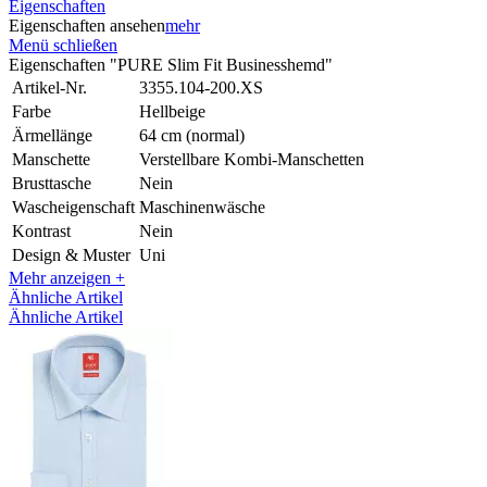
Eigenschaften
Eigenschaften ansehen
mehr
Menü schließen
Eigenschaften "PURE Slim Fit Businesshemd"
Artikel-Nr.
3355.104-200.XS
Farbe
Hellbeige
Ärmellänge
64 cm (normal)
Manschette
Verstellbare Kombi-Manschetten
Brusttasche
Nein
Wascheigenschaft
Maschinenwäsche
Kontrast
Nein
Design & Muster
Uni
Mehr anzeigen +
Ähnliche Artikel
Ähnliche Artikel