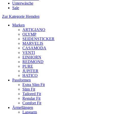
Unterwäsche
Sale
Zur Kategorie Hemden
Marken
ARTIGIANO
OLYMP
SEIDENSTICKER
MARVELIS
CASAMODA
VENTI
EINHORN
REDMOND
PURE
JUPITER
HATICO
Passformen
Extra Slim Fit
Slim Fit
Tailored Fit
Regular Fit
Comfort Fit
Ärmellängen
Langarm