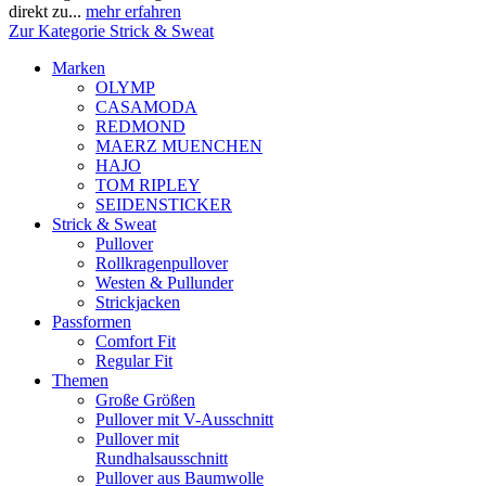
direkt zu...
mehr erfahren
Zur Kategorie Strick & Sweat
Marken
OLYMP
CASAMODA
REDMOND
MAERZ MUENCHEN
HAJO
TOM RIPLEY
SEIDENSTICKER
Strick & Sweat
Pullover
Rollkragenpullover
Westen & Pullunder
Strickjacken
Passformen
Comfort Fit
Regular Fit
Themen
Große Größen
Pullover mit V-Ausschnitt
Pullover mit
Rundhalsausschnitt
Pullover aus Baumwolle