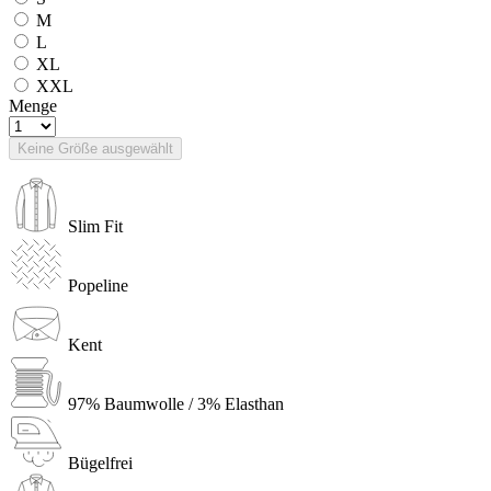
M
L
XL
XXL
Menge
Keine Größe ausgewählt
Slim Fit
Popeline
Kent
97% Baumwolle / 3% Elasthan
Bügelfrei