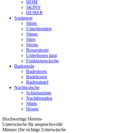
HOM
SKINY
HUBER
Sortiment
Shirts
Unterhemden
Stings
Slips
Shorts
Boxershorts
Unterhosen lang
Funktionswäsche
Bademode
Badeshorts
Badehosen
Bademäntel
Nachtwäsche
Schlafanzüge
Nachthemden
Shirts
Hosen
Hochwertige Herren-
Unterwäsche für anspruchsvolle
Männer Die richtige Unterwäsche