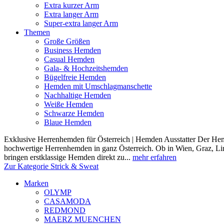
Extra kurzer Arm
Extra langer Arm
Super-extra langer Arm
Themen
Große Größen
Business Hemden
Casual Hemden
Gala- & Hochzeitshemden
Bügelfreie Hemden
Hemden mit Umschlagmanschette
Nachhaltige Hemden
Weiße Hemden
Schwarze Hemden
Blaue Hemden
Exklusive Herrenhemden für Österreich | Hemden Ausstatter Der Hemde
hochwertige Herrenhemden in ganz Österreich. Ob in Wien, Graz, Lin
bringen erstklassige Hemden direkt zu...
mehr erfahren
Zur Kategorie Strick & Sweat
Marken
OLYMP
CASAMODA
REDMOND
MAERZ MUENCHEN