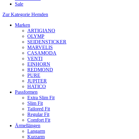
Sale
Zur Kategorie Hemden
Marken
ARTIGIANO
OLYMP
SEIDENSTICKER
MARVELIS
CASAMODA
VENTI
EINHORN
REDMOND
PURE
JUPITER
HATICO
Passformen
Extra Slim Fit
Slim Fit
Tailored Fit
Regular Fit
Comfort Fit
Ärmellängen
Langarm
Kurzarm