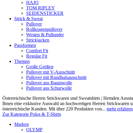
HAJO
TOM RIPLEY
SEIDENSTICKER
Strick & Sweat
Pullover
Rollkragenpullover
Westen & Pullunder
Strickjacken
Passformen
Comfort Fit
Regular Fit
Themen
Große Größen
Pullover mit V-Ausschnitt
Pullover mit Rundhalsausschnitt
Pullover aus Baumwolle
Pullover aus Schurwolle
Österreichische Herren Strickwaren und Sweatshirts | Hemden Ausstat
Ihnen eine exklusive Auswahl an hochwertigen Herren Strickwaren und
österreichische Kunden. Mit über 220 Produkten von...
mehr erfahren
Zur Kategorie Polos & T-Shirts
Marken
OLYMP