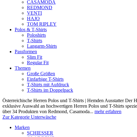
CASAMODA
REDMOND
VENTI
HAJO
TOM RIPLEY
Polos & T-Shirts
Poloshirts
T-Shirts
Langarm-Shirts
Passformen
Slim Fit
Regular Fit
Themen
Große Größen
Einfarbige T-Shirts
T-Shirts mit Aufdruck
T-Shirts im Doppelpack
Österreichische Herren Polos und T-Shirts | Hemden Ausstatter Der H
exklusive Auswahl an hochwertigen Herren Polos und T-Shirts speziel
über 34 Produkten von Redmond, Casamoda...
mehr erfahren
Zur Kategorie Unterwäsche
Marken
SCHIESSER