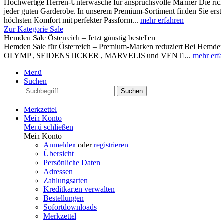
Hochwertige Herren-Unterwäsche für anspruchsvolle Männer Die rich
jeder guten Garderobe. In unserem Premium-Sortiment finden Sie ers
höchsten Komfort mit perfekter Passform...
mehr erfahren
Zur Kategorie Sale
Hemden Sale Österreich – Jetzt günstig bestellen
Hemden Sale für Österreich – Premium-Marken reduziert Bei Hemden A
OLYMP , SEIDENSTICKER , MARVELIS und VENTI...
mehr erf
Menü
Suchen
Suchen
Merkzettel
Mein Konto
Menü schließen
Mein Konto
Anmelden
oder
registrieren
Übersicht
Persönliche Daten
Adressen
Zahlungsarten
Kreditkarten verwalten
Bestellungen
Sofortdownloads
Merkzettel