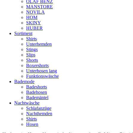
OLAF BENZ
MANSTORE
NOVILA
HOM
SKINY
HUBER
Sortiment
Shirts
Unterhemden
Stings
Slips
Shorts
Boxershorts
Unterhosen lang
Funktionswäsche
Bademode
Badeshorts
Badehosen
Bademäntel
Nachtwäsche
Schlafanzüge
Nachthemden
Shirts
Hosen