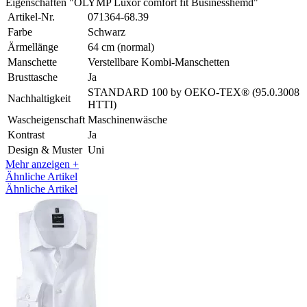
Eigenschaften "OLYMP Luxor comfort fit Businesshemd"
Artikel-Nr.
071364-68.39
Farbe
Schwarz
Ärmellänge
64 cm (normal)
Manschette
Verstellbare Kombi-Manschetten
Brusttasche
Ja
STANDARD 100 by OEKO-TEX® (95.0.3008
Nachhaltigkeit
HTTI)
Wascheigenschaft
Maschinenwäsche
Kontrast
Ja
Design & Muster
Uni
Mehr anzeigen +
Ähnliche Artikel
Ähnliche Artikel