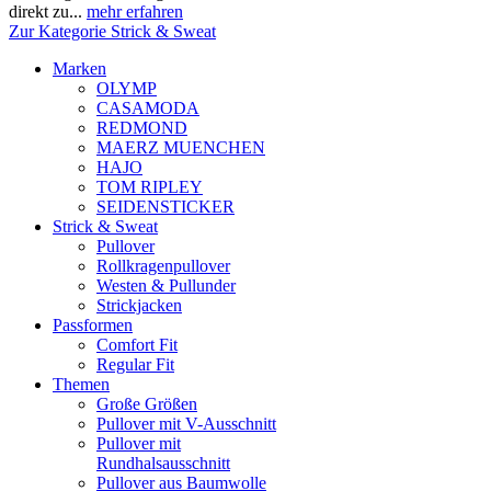
direkt zu...
mehr erfahren
Zur Kategorie Strick & Sweat
Marken
OLYMP
CASAMODA
REDMOND
MAERZ MUENCHEN
HAJO
TOM RIPLEY
SEIDENSTICKER
Strick & Sweat
Pullover
Rollkragenpullover
Westen & Pullunder
Strickjacken
Passformen
Comfort Fit
Regular Fit
Themen
Große Größen
Pullover mit V-Ausschnitt
Pullover mit
Rundhalsausschnitt
Pullover aus Baumwolle