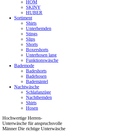
HOM
SKINY
HUBER
Sortiment
Shirts
Unterhemden
Stings
Slips
Shorts
Boxershorts
Unterhosen lang
Funktionswäsche
Bademode
Badeshorts
Badehosen
Bademäntel
Nachtwäsche
Schlafanzüge
Nachthemden
Shirts
Hosen
Hochwertige Herren-
Unterwäsche für anspruchsvolle
Männer Die richtige Unterwäsche