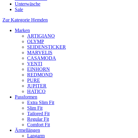
Unterwäsche
Sale
Zur Kategorie Hemden
Marken
ARTIGIANO
OLYMP
SEIDENSTICKER
MARVELIS
CASAMODA
VENTI
EINHORN
REDMOND
PURE
JUPITER
HATICO
Passformen
Extra Slim Fit
Slim Fit
Tailored Fit
Regular Fit
Comfort Fit
Ärmellängen
Langarm