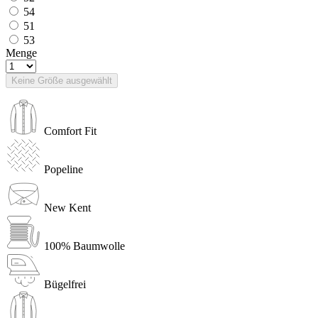
54
51
53
Menge
Keine Größe ausgewählt
Comfort Fit
Popeline
New Kent
100% Baumwolle
Bügelfrei