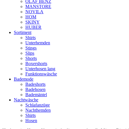
OLAF BENZ
MANSTORE
NOVILA
HOM
SKINY
HUBER
Sortiment
Shirts
Unterhemden
Stings
Slips
Shorts
Boxershorts
Unterhosen lang
Funktionswäsche
Bademode
Badeshorts
Badehosen
Bademäntel
Nachtwäsche
Schlafanzüge
Nachthemden
Shirts
Hosen