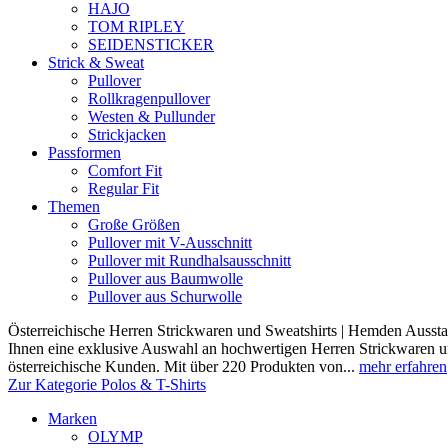
HAJO
TOM RIPLEY
SEIDENSTICKER
Strick & Sweat
Pullover
Rollkragenpullover
Westen & Pullunder
Strickjacken
Passformen
Comfort Fit
Regular Fit
Themen
Große Größen
Pullover mit V-Ausschnitt
Pullover mit Rundhalsausschnitt
Pullover aus Baumwolle
Pullover aus Schurwolle
Österreichische Herren Strickwaren und Sweatshirts | Hemden Ausstat
Ihnen eine exklusive Auswahl an hochwertigen Herren Strickwaren und
österreichische Kunden. Mit über 220 Produkten von...
mehr erfahren
Zur Kategorie Polos & T-Shirts
Marken
OLYMP