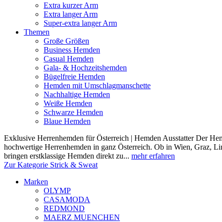
Extra kurzer Arm
Extra langer Arm
Super-extra langer Arm
Themen
Große Größen
Business Hemden
Casual Hemden
Gala- & Hochzeitshemden
Bügelfreie Hemden
Hemden mit Umschlagmanschette
Nachhaltige Hemden
Weiße Hemden
Schwarze Hemden
Blaue Hemden
Exklusive Herrenhemden für Österreich | Hemden Ausstatter Der Hemde
hochwertige Herrenhemden in ganz Österreich. Ob in Wien, Graz, Lin
bringen erstklassige Hemden direkt zu...
mehr erfahren
Zur Kategorie Strick & Sweat
Marken
OLYMP
CASAMODA
REDMOND
MAERZ MUENCHEN