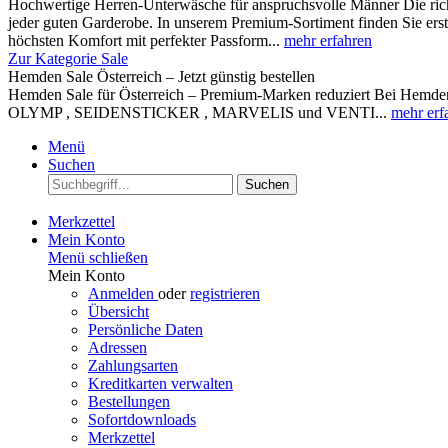
Hochwertige Herren-Unterwäsche für anspruchsvolle Männer Die rich
jeder guten Garderobe. In unserem Premium-Sortiment finden Sie ers
höchsten Komfort mit perfekter Passform...
mehr erfahren
Zur Kategorie Sale
Hemden Sale Österreich – Jetzt günstig bestellen
Hemden Sale für Österreich – Premium-Marken reduziert Bei Hemden A
OLYMP , SEIDENSTICKER , MARVELIS und VENTI...
mehr erf
Menü
Suchen
Suchen
Merkzettel
Mein Konto
Menü schließen
Mein Konto
Anmelden
oder
registrieren
Übersicht
Persönliche Daten
Adressen
Zahlungsarten
Kreditkarten verwalten
Bestellungen
Sofortdownloads
Merkzettel