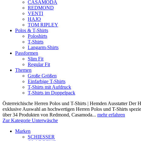
CASAMODA
REDMOND
VENTI
HAJO
TOM RIPLEY
Polos & T-Shirts
Poloshirts
T-Shirts
Langarm-Shirts
Passformen
Slim Fit
Regular Fit
Themen
Große Größen
Einfarbige T-Shirts
T-Shirts mit Aufdruck
T-Shirts im Doppelpack
Österreichische Herren Polos und T-Shirts | Hemden Ausstatter Der H
exklusive Auswahl an hochwertigen Herren Polos und T-Shirts speziel
über 34 Produkten von Redmond, Casamoda...
mehr erfahren
Zur Kategorie Unterwäsche
Marken
SCHIESSER