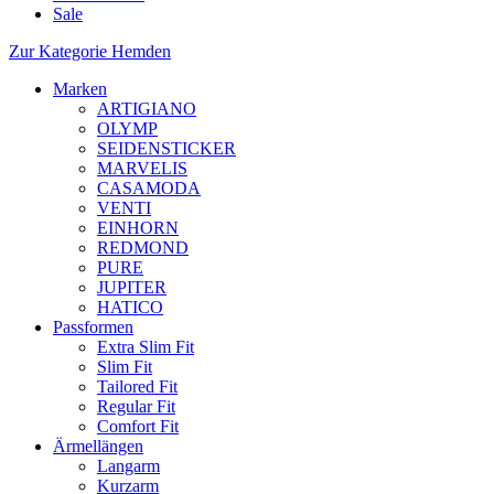
Sale
Zur Kategorie Hemden
Marken
ARTIGIANO
OLYMP
SEIDENSTICKER
MARVELIS
CASAMODA
VENTI
EINHORN
REDMOND
PURE
JUPITER
HATICO
Passformen
Extra Slim Fit
Slim Fit
Tailored Fit
Regular Fit
Comfort Fit
Ärmellängen
Langarm
Kurzarm