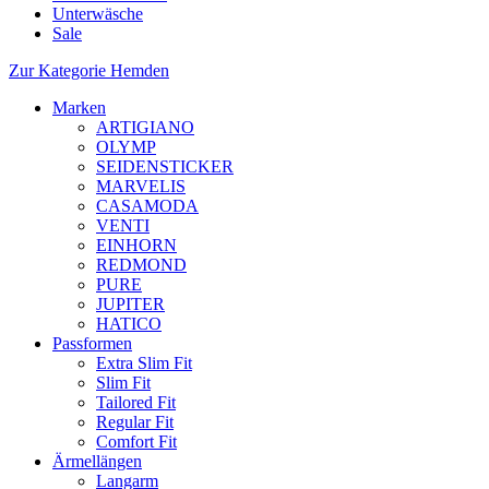
Unterwäsche
Sale
Zur Kategorie Hemden
Marken
ARTIGIANO
OLYMP
SEIDENSTICKER
MARVELIS
CASAMODA
VENTI
EINHORN
REDMOND
PURE
JUPITER
HATICO
Passformen
Extra Slim Fit
Slim Fit
Tailored Fit
Regular Fit
Comfort Fit
Ärmellängen
Langarm