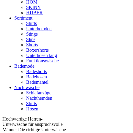
HOM
SKINY
HUBER
Sortiment
Shirts
Unterhemden
Stings
Slips
Shorts
Boxershorts
Unterhosen lang
Funktionswäsche
Bademode
Badeshorts
Badehosen
Bademäntel
Nachtwäsche
Schlafanzüge
Nachthemden
Shirts
Hosen
Hochwertige Herren-
Unterwäsche für anspruchsvolle
Männer Die richtige Unterwäsche