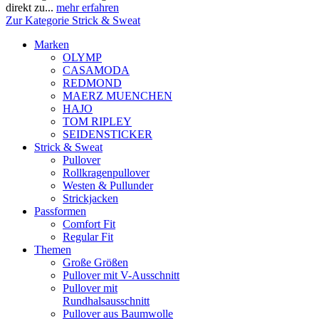
direkt zu...
mehr erfahren
Zur Kategorie Strick & Sweat
Marken
OLYMP
CASAMODA
REDMOND
MAERZ MUENCHEN
HAJO
TOM RIPLEY
SEIDENSTICKER
Strick & Sweat
Pullover
Rollkragenpullover
Westen & Pullunder
Strickjacken
Passformen
Comfort Fit
Regular Fit
Themen
Große Größen
Pullover mit V-Ausschnitt
Pullover mit
Rundhalsausschnitt
Pullover aus Baumwolle