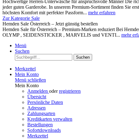
Hochwertige Herren-Unterwäsche für anspruchsvolle Männer Die rich
jeder guten Garderobe. In unserem Premium-Sortiment finden Sie ers
höchsten Komfort mit perfekter Passform...
mehr erfahren
Zur Kategorie Sale
Hemden Sale Österreich – Jetzt günstig bestellen
Hemden Sale für Österreich – Premium-Marken reduziert Bei Hemden A
OLYMP , SEIDENSTICKER , MARVELIS und VENTI...
mehr erf
Menü
Suchen
Suchen
Merkzettel
Mein Konto
Menü schließen
Mein Konto
Anmelden
oder
registrieren
Übersicht
Persönliche Daten
Adressen
Zahlungsarten
Kreditkarten verwalten
Bestellungen
Sofortdownloads
Merkzettel