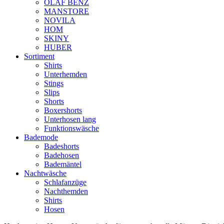
OLAF BENZ
MANSTORE
NOVILA
HOM
SKINY
HUBER
Sortiment
Shirts
Unterhemden
Stings
Slips
Shorts
Boxershorts
Unterhosen lang
Funktionswäsche
Bademode
Badeshorts
Badehosen
Bademäntel
Nachtwäsche
Schlafanzüge
Nachthemden
Shirts
Hosen