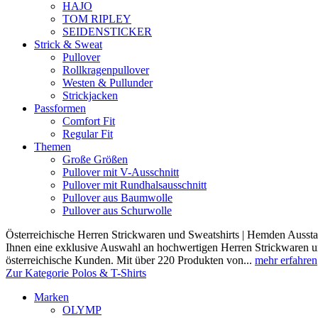
HAJO
TOM RIPLEY
SEIDENSTICKER
Strick & Sweat
Pullover
Rollkragenpullover
Westen & Pullunder
Strickjacken
Passformen
Comfort Fit
Regular Fit
Themen
Große Größen
Pullover mit V-Ausschnitt
Pullover mit Rundhalsausschnitt
Pullover aus Baumwolle
Pullover aus Schurwolle
Österreichische Herren Strickwaren und Sweatshirts | Hemden Ausstat
Ihnen eine exklusive Auswahl an hochwertigen Herren Strickwaren und
österreichische Kunden. Mit über 220 Produkten von...
mehr erfahren
Zur Kategorie Polos & T-Shirts
Marken
OLYMP