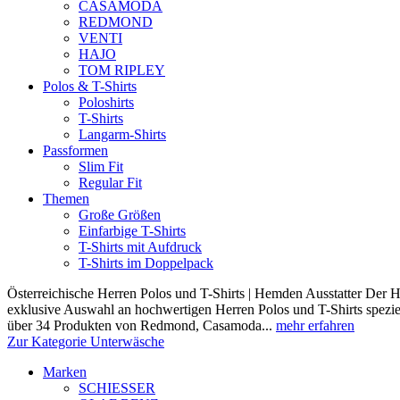
CASAMODA
REDMOND
VENTI
HAJO
TOM RIPLEY
Polos & T-Shirts
Poloshirts
T-Shirts
Langarm-Shirts
Passformen
Slim Fit
Regular Fit
Themen
Große Größen
Einfarbige T-Shirts
T-Shirts mit Aufdruck
T-Shirts im Doppelpack
Österreichische Herren Polos und T-Shirts | Hemden Ausstatter Der H
exklusive Auswahl an hochwertigen Herren Polos und T-Shirts speziel
über 34 Produkten von Redmond, Casamoda...
mehr erfahren
Zur Kategorie Unterwäsche
Marken
SCHIESSER