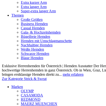
Extra kurzer Arm
Extra langer Arm
Super-extra langer Arm
Themen
Große Größen
Business Hemden
Casual Hemden
Gala- & Hochzeitshemden
Bügelfreie Hemden
Hemden mit Umschlagmanschette
Nachhaltige Hemden
Weiße Hemden
Schwarze Hemden
Blaue Hemden
Exklusive Herrenhemden für Österreich | Hemden Ausstatter Der Hemde
hochwertige Herrenhemden in ganz Österreich. Ob in Wien, Graz, Lin
bringen erstklassige Hemden direkt zu...
mehr erfahren
Zur Kategorie Strick & Sweat
Marken
OLYMP
CASAMODA
REDMOND
MAERZ MUENCHEN