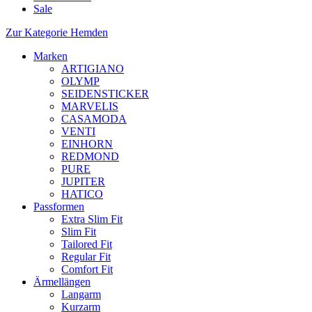
Sale
Zur Kategorie Hemden
Marken
ARTIGIANO
OLYMP
SEIDENSTICKER
MARVELIS
CASAMODA
VENTI
EINHORN
REDMOND
PURE
JUPITER
HATICO
Passformen
Extra Slim Fit
Slim Fit
Tailored Fit
Regular Fit
Comfort Fit
Ärmellängen
Langarm
Kurzarm