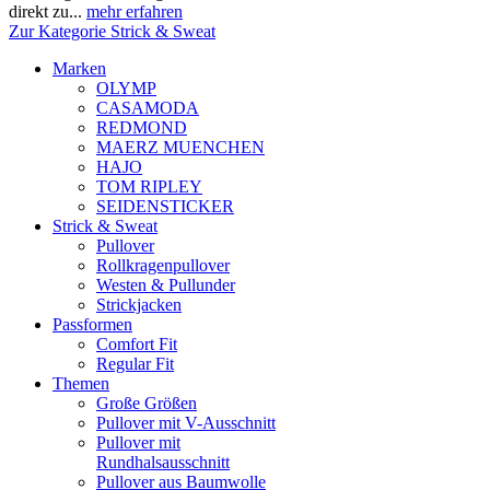
direkt zu...
mehr erfahren
Zur Kategorie Strick & Sweat
Marken
OLYMP
CASAMODA
REDMOND
MAERZ MUENCHEN
HAJO
TOM RIPLEY
SEIDENSTICKER
Strick & Sweat
Pullover
Rollkragenpullover
Westen & Pullunder
Strickjacken
Passformen
Comfort Fit
Regular Fit
Themen
Große Größen
Pullover mit V-Ausschnitt
Pullover mit
Rundhalsausschnitt
Pullover aus Baumwolle