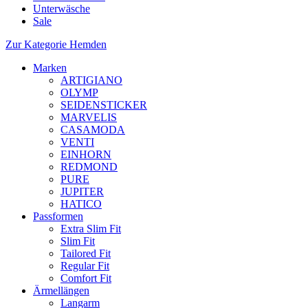
Unterwäsche
Sale
Zur Kategorie Hemden
Marken
ARTIGIANO
OLYMP
SEIDENSTICKER
MARVELIS
CASAMODA
VENTI
EINHORN
REDMOND
PURE
JUPITER
HATICO
Passformen
Extra Slim Fit
Slim Fit
Tailored Fit
Regular Fit
Comfort Fit
Ärmellängen
Langarm