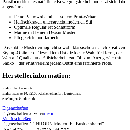
Passform
bietet es natürliche Bewegungsfreiheit und sitzt sich dabei
angenehm an.
Feine Baumwolle mit stilvollem Print-Webart
Haifischkragen unterstreicht modernen Stil
Optimale Regular Fit Schnittform
Marine mit feinem Dessin-Muster
Pflegeleicht und farbecht
Das subtile Muster ermöglicht sowohl klassische als auch kreativere
Styling-Optionen. Dieses Hemd ist die ideale Wahl für Herrn, der
Wert auf Qualität und Stilsicherheit legt. Ob zum Anzug oder mit
Sakko – der Print verleiht jedem Outfit eine raffinierte Note.
Herstellerinformation:
Einhorn by Asoni SA
Einhornstrasse 10, 72138 Kirchentellinsfurt, Deutschland
estellungen@einhorn.de
Eigenschaften
Eigenschaften ansehen
mehr
Menü schließen
Eigenschaften "EINHORN Modern Fit Businesshemd"
Artikel-Nr.
340720.444-7.37