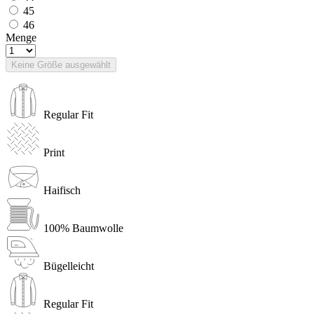
45
46
Menge
Keine Größe ausgewählt
Regular Fit
Print
Haifisch
100% Baumwolle
Bügelleicht
Regular Fit