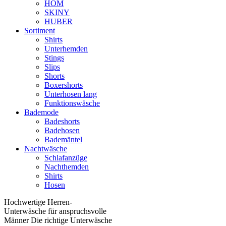
HOM
SKINY
HUBER
Sortiment
Shirts
Unterhemden
Stings
Slips
Shorts
Boxershorts
Unterhosen lang
Funktionswäsche
Bademode
Badeshorts
Badehosen
Bademäntel
Nachtwäsche
Schlafanzüge
Nachthemden
Shirts
Hosen
Hochwertige Herren-
Unterwäsche für anspruchsvolle
Männer Die richtige Unterwäsche