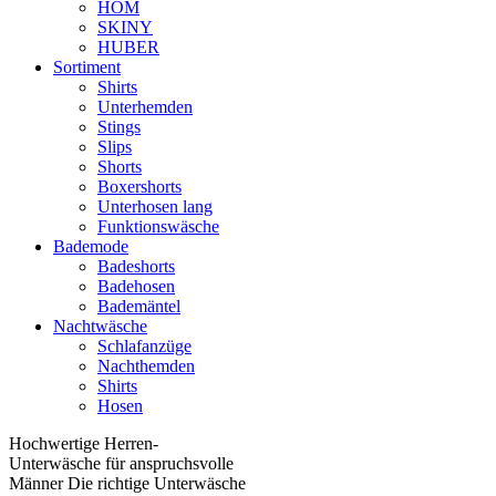
HOM
SKINY
HUBER
Sortiment
Shirts
Unterhemden
Stings
Slips
Shorts
Boxershorts
Unterhosen lang
Funktionswäsche
Bademode
Badeshorts
Badehosen
Bademäntel
Nachtwäsche
Schlafanzüge
Nachthemden
Shirts
Hosen
Hochwertige Herren-
Unterwäsche für anspruchsvolle
Männer Die richtige Unterwäsche