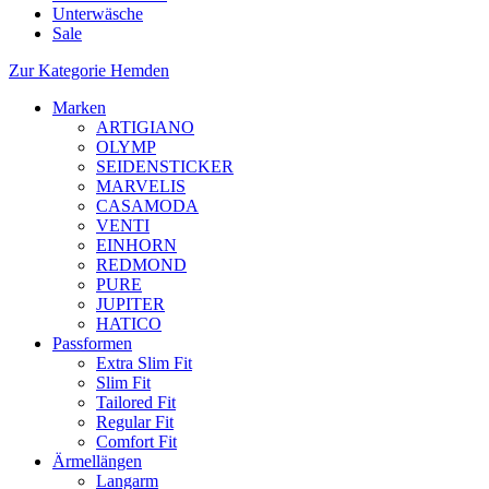
Unterwäsche
Sale
Zur Kategorie Hemden
Marken
ARTIGIANO
OLYMP
SEIDENSTICKER
MARVELIS
CASAMODA
VENTI
EINHORN
REDMOND
PURE
JUPITER
HATICO
Passformen
Extra Slim Fit
Slim Fit
Tailored Fit
Regular Fit
Comfort Fit
Ärmellängen
Langarm