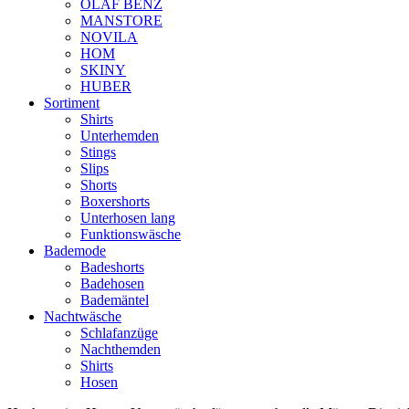
OLAF BENZ
MANSTORE
NOVILA
HOM
SKINY
HUBER
Sortiment
Shirts
Unterhemden
Stings
Slips
Shorts
Boxershorts
Unterhosen lang
Funktionswäsche
Bademode
Badeshorts
Badehosen
Bademäntel
Nachtwäsche
Schlafanzüge
Nachthemden
Shirts
Hosen