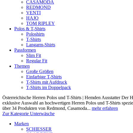
CASAMODA
REDMOND
VENTI
HAJO
TOM RIPLEY
Polos & T-Shirts
Poloshirts
T-Shirts
Langarm-Shirts
Passformen
Slim Fit
Regular Fit
Themen
Große Größen
Einfarbige T-Shirts
T-Shirts mit Aufdruck
T-Shirts im Doppelpack
Österreichische Herren Polos und T-Shirts | Hemden Ausstatter Der H
exklusive Auswahl an hochwertigen Herren Polos und T-Shirts speziel
über 34 Produkten von Redmond, Casamoda...
mehr erfahren
Zur Kategorie Unterwäsche
Marken
SCHIESSER