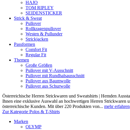
HAJO
TOM RIPLEY
SEIDENSTICKER
Strick & Sweat
Pullover
Rollkragenpullover
Westen & Pullunder
Strickjacken
Passformen
Comfort Fit
Regular Fit
Themen
Große Größen
Pullover mit V-Ausschnitt
Pullover mit Rundhalsausschnitt
Pullover aus Baumwolle
Pullover aus Schurwolle
Österreichische Herren Strickwaren und Sweatshirts | Hemden Ausstat
Ihnen eine exklusive Auswahl an hochwertigen Herren Strickwaren und
österreichische Kunden. Mit über 220 Produkten von...
mehr erfahren
Zur Kategorie Polos & T-Shirts
Marken
OLYMP