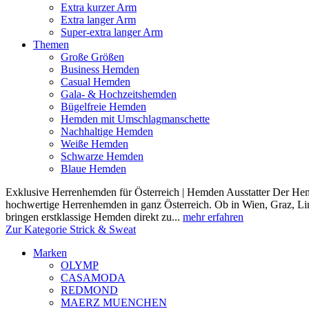
Extra kurzer Arm
Extra langer Arm
Super-extra langer Arm
Themen
Große Größen
Business Hemden
Casual Hemden
Gala- & Hochzeitshemden
Bügelfreie Hemden
Hemden mit Umschlagmanschette
Nachhaltige Hemden
Weiße Hemden
Schwarze Hemden
Blaue Hemden
Exklusive Herrenhemden für Österreich | Hemden Ausstatter Der Hemde
hochwertige Herrenhemden in ganz Österreich. Ob in Wien, Graz, Lin
bringen erstklassige Hemden direkt zu...
mehr erfahren
Zur Kategorie Strick & Sweat
Marken
OLYMP
CASAMODA
REDMOND
MAERZ MUENCHEN