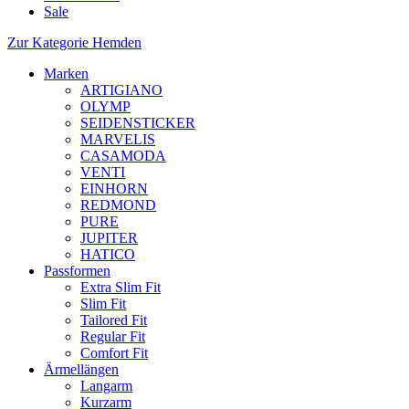
Sale
Zur Kategorie Hemden
Marken
ARTIGIANO
OLYMP
SEIDENSTICKER
MARVELIS
CASAMODA
VENTI
EINHORN
REDMOND
PURE
JUPITER
HATICO
Passformen
Extra Slim Fit
Slim Fit
Tailored Fit
Regular Fit
Comfort Fit
Ärmellängen
Langarm
Kurzarm