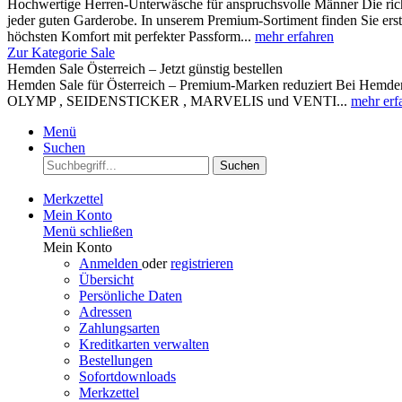
Hochwertige Herren-Unterwäsche für anspruchsvolle Männer Die rich
jeder guten Garderobe. In unserem Premium-Sortiment finden Sie ers
höchsten Komfort mit perfekter Passform...
mehr erfahren
Zur Kategorie Sale
Hemden Sale Österreich – Jetzt günstig bestellen
Hemden Sale für Österreich – Premium-Marken reduziert Bei Hemden A
OLYMP , SEIDENSTICKER , MARVELIS und VENTI...
mehr erf
Menü
Suchen
Suchen
Merkzettel
Mein Konto
Menü schließen
Mein Konto
Anmelden
oder
registrieren
Übersicht
Persönliche Daten
Adressen
Zahlungsarten
Kreditkarten verwalten
Bestellungen
Sofortdownloads
Merkzettel