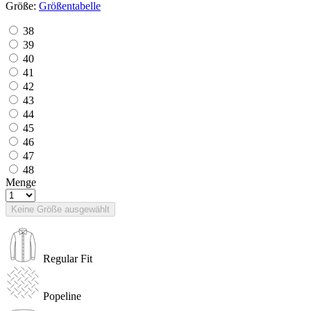
Größe:
Größentabelle
38
39
40
41
42
43
44
45
46
47
48
Menge
Keine Größe ausgewählt
Regular Fit
Popeline