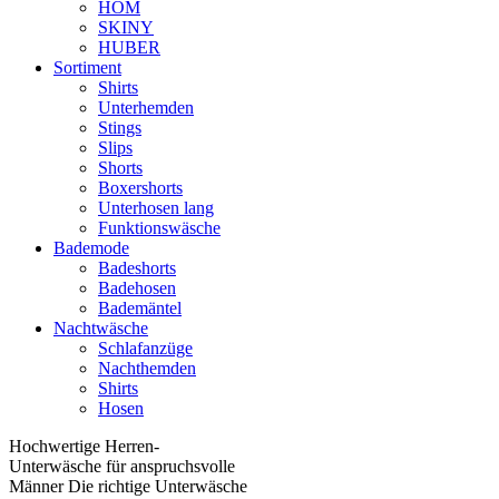
HOM
SKINY
HUBER
Sortiment
Shirts
Unterhemden
Stings
Slips
Shorts
Boxershorts
Unterhosen lang
Funktionswäsche
Bademode
Badeshorts
Badehosen
Bademäntel
Nachtwäsche
Schlafanzüge
Nachthemden
Shirts
Hosen
Hochwertige Herren-
Unterwäsche für anspruchsvolle
Männer Die richtige Unterwäsche