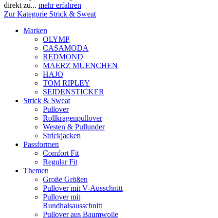
direkt zu...
mehr erfahren
Zur Kategorie Strick & Sweat
Marken
OLYMP
CASAMODA
REDMOND
MAERZ MUENCHEN
HAJO
TOM RIPLEY
SEIDENSTICKER
Strick & Sweat
Pullover
Rollkragenpullover
Westen & Pullunder
Strickjacken
Passformen
Comfort Fit
Regular Fit
Themen
Große Größen
Pullover mit V-Ausschnitt
Pullover mit
Rundhalsausschnitt
Pullover aus Baumwolle