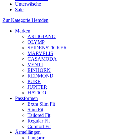
Unterwäsche
Sale
Zur Kategorie Hemden
Marken
ARTIGIANO
OLYMP
SEIDENSTICKER
MARVELIS
CASAMODA
VENTI
EINHORN
REDMOND
PURE
JUPITER
HATICO
Passformen
Extra Slim Fit
Slim Fit
Tailored Fit
Regular Fit
Comfort Fit
Ärmellängen
Langarm