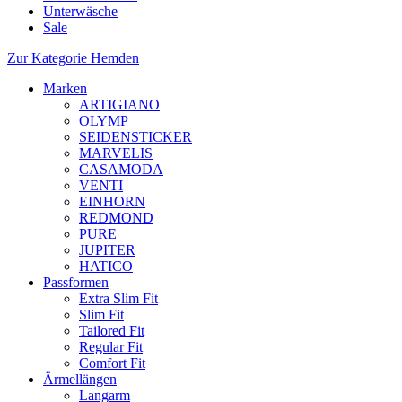
Unterwäsche
Sale
Zur Kategorie Hemden
Marken
ARTIGIANO
OLYMP
SEIDENSTICKER
MARVELIS
CASAMODA
VENTI
EINHORN
REDMOND
PURE
JUPITER
HATICO
Passformen
Extra Slim Fit
Slim Fit
Tailored Fit
Regular Fit
Comfort Fit
Ärmellängen
Langarm