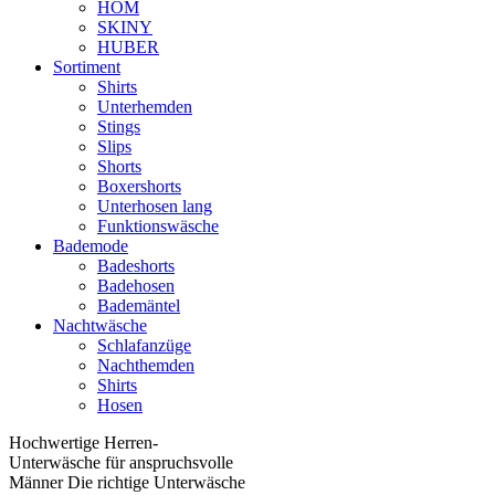
HOM
SKINY
HUBER
Sortiment
Shirts
Unterhemden
Stings
Slips
Shorts
Boxershorts
Unterhosen lang
Funktionswäsche
Bademode
Badeshorts
Badehosen
Bademäntel
Nachtwäsche
Schlafanzüge
Nachthemden
Shirts
Hosen
Hochwertige Herren-
Unterwäsche für anspruchsvolle
Männer Die richtige Unterwäsche