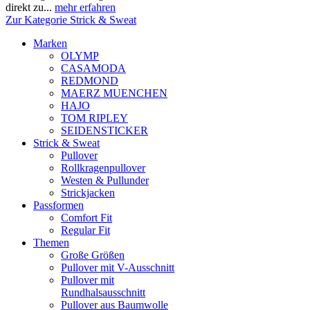
direkt zu...
mehr erfahren
Zur Kategorie Strick & Sweat
Marken
OLYMP
CASAMODA
REDMOND
MAERZ MUENCHEN
HAJO
TOM RIPLEY
SEIDENSTICKER
Strick & Sweat
Pullover
Rollkragenpullover
Westen & Pullunder
Strickjacken
Passformen
Comfort Fit
Regular Fit
Themen
Große Größen
Pullover mit V-Ausschnitt
Pullover mit
Rundhalsausschnitt
Pullover aus Baumwolle