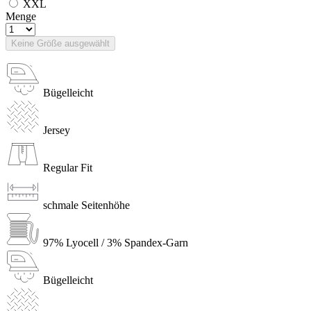
XXL
Menge
Keine Größe ausgewählt
Bügelleicht
Jersey
Regular Fit
schmale Seitenhöhe
97% Lyocell / 3% Spandex-Garn
Bügelleicht