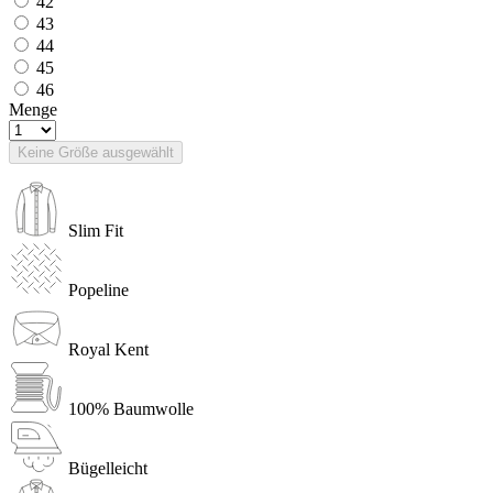
42
43
44
45
46
Menge
Keine Größe ausgewählt
Slim Fit
Popeline
Royal Kent
100% Baumwolle
Bügelleicht