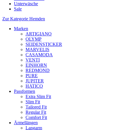
Unterwäsche
Sale
Zur Kategorie Hemden
Marken
ARTIGIANO
OLYMP
SEIDENSTICKER
MARVELIS
CASAMODA
VENTI
EINHORN
REDMOND
PURE
JUPITER
HATICO
Passformen
Extra Slim Fit
Slim Fit
Tailored Fit
Regular Fit
Comfort Fit
Ärmellängen
Langarm