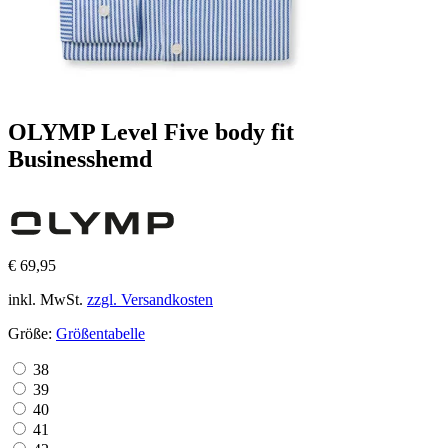
OLYMP Level Five body fit
Businesshemd
€ 69,95
inkl. MwSt.
zzgl. Versandkosten
Größe:
Größentabelle
38
39
40
41