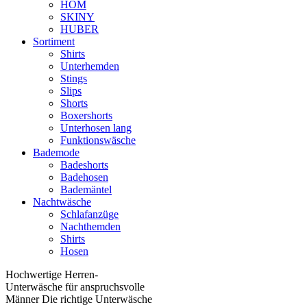
HOM
SKINY
HUBER
Sortiment
Shirts
Unterhemden
Stings
Slips
Shorts
Boxershorts
Unterhosen lang
Funktionswäsche
Bademode
Badeshorts
Badehosen
Bademäntel
Nachtwäsche
Schlafanzüge
Nachthemden
Shirts
Hosen
Hochwertige Herren-
Unterwäsche für anspruchsvolle
Männer Die richtige Unterwäsche