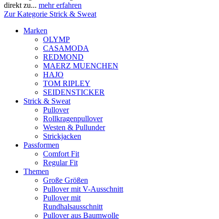
direkt zu...
mehr erfahren
Zur Kategorie Strick & Sweat
Marken
OLYMP
CASAMODA
REDMOND
MAERZ MUENCHEN
HAJO
TOM RIPLEY
SEIDENSTICKER
Strick & Sweat
Pullover
Rollkragenpullover
Westen & Pullunder
Strickjacken
Passformen
Comfort Fit
Regular Fit
Themen
Große Größen
Pullover mit V-Ausschnitt
Pullover mit
Rundhalsausschnitt
Pullover aus Baumwolle