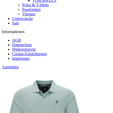
TOM RIPLEY
Polos & T-Shirts
Passformen
Themen
Unterwäsche
Sale
Informationen
AGB
Datenschutz
Widerrufsrecht
Cookie-Einstellungen
Impressum
Anmelden