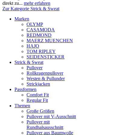
direkt zu...
mehr erfahren
Zur Kategorie Strick & Sweat
Marken
OLYMP
CASAMODA
REDMOND
MAERZ MUENCHEN
HAJO
TOM RIPLEY
SEIDENSTICKER
Strick & Sweat
Pullover
Rollkragenpullover
Westen & Pullunder
Strickjacken
Passformen
Comfort Fit
Regular Fit
Themen
Große Größen
Pullover mit V-Ausschnitt
Pullover mit
Rundhalsausschnitt
Pullover aus Baumwolle