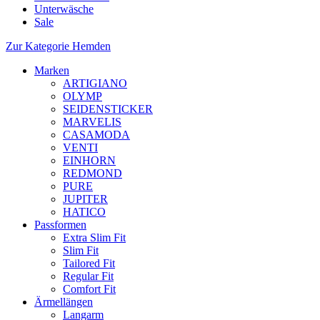
Unterwäsche
Sale
Zur Kategorie Hemden
Marken
ARTIGIANO
OLYMP
SEIDENSTICKER
MARVELIS
CASAMODA
VENTI
EINHORN
REDMOND
PURE
JUPITER
HATICO
Passformen
Extra Slim Fit
Slim Fit
Tailored Fit
Regular Fit
Comfort Fit
Ärmellängen
Langarm