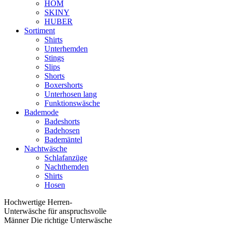
HOM
SKINY
HUBER
Sortiment
Shirts
Unterhemden
Stings
Slips
Shorts
Boxershorts
Unterhosen lang
Funktionswäsche
Bademode
Badeshorts
Badehosen
Bademäntel
Nachtwäsche
Schlafanzüge
Nachthemden
Shirts
Hosen
Hochwertige Herren-
Unterwäsche für anspruchsvolle
Männer Die richtige Unterwäsche