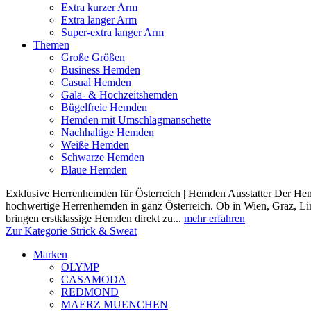
Extra kurzer Arm
Extra langer Arm
Super-extra langer Arm
Themen
Große Größen
Business Hemden
Casual Hemden
Gala- & Hochzeitshemden
Bügelfreie Hemden
Hemden mit Umschlagmanschette
Nachhaltige Hemden
Weiße Hemden
Schwarze Hemden
Blaue Hemden
Exklusive Herrenhemden für Österreich | Hemden Ausstatter Der Hemde
hochwertige Herrenhemden in ganz Österreich. Ob in Wien, Graz, Lin
bringen erstklassige Hemden direkt zu...
mehr erfahren
Zur Kategorie Strick & Sweat
Marken
OLYMP
CASAMODA
REDMOND
MAERZ MUENCHEN