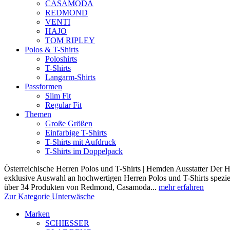
CASAMODA
REDMOND
VENTI
HAJO
TOM RIPLEY
Polos & T-Shirts
Poloshirts
T-Shirts
Langarm-Shirts
Passformen
Slim Fit
Regular Fit
Themen
Große Größen
Einfarbige T-Shirts
T-Shirts mit Aufdruck
T-Shirts im Doppelpack
Österreichische Herren Polos und T-Shirts | Hemden Ausstatter Der H
exklusive Auswahl an hochwertigen Herren Polos und T-Shirts speziel
über 34 Produkten von Redmond, Casamoda...
mehr erfahren
Zur Kategorie Unterwäsche
Marken
SCHIESSER