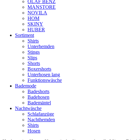
OLAF BENZ
MANSTORE
NOVILA
HOM
SKINY
HUBER
Sortiment
Shirts
Unterhemden
Stings
Slips
Shorts
Boxershorts
Unterhosen lang
Funktionswäsche
Bademode
Badeshorts
Badehosen
Bademäntel
Nachtwäsche
Schlafanzüge
Nachthemden
Shirts
Hosen