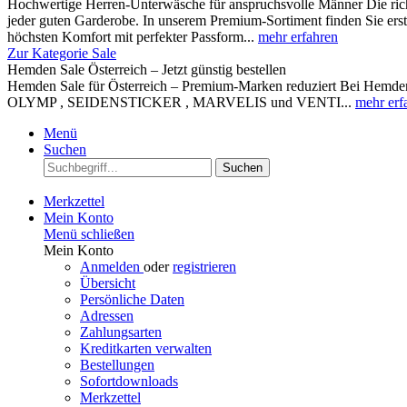
Hochwertige Herren-Unterwäsche für anspruchsvolle Männer Die rich
jeder guten Garderobe. In unserem Premium-Sortiment finden Sie ers
höchsten Komfort mit perfekter Passform...
mehr erfahren
Zur Kategorie Sale
Hemden Sale Österreich – Jetzt günstig bestellen
Hemden Sale für Österreich – Premium-Marken reduziert Bei Hemden A
OLYMP , SEIDENSTICKER , MARVELIS und VENTI...
mehr erf
Menü
Suchen
Suchen
Merkzettel
Mein Konto
Menü schließen
Mein Konto
Anmelden
oder
registrieren
Übersicht
Persönliche Daten
Adressen
Zahlungsarten
Kreditkarten verwalten
Bestellungen
Sofortdownloads
Merkzettel