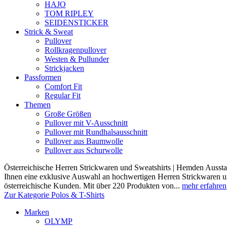
HAJO
TOM RIPLEY
SEIDENSTICKER
Strick & Sweat
Pullover
Rollkragenpullover
Westen & Pullunder
Strickjacken
Passformen
Comfort Fit
Regular Fit
Themen
Große Größen
Pullover mit V-Ausschnitt
Pullover mit Rundhalsausschnitt
Pullover aus Baumwolle
Pullover aus Schurwolle
Österreichische Herren Strickwaren und Sweatshirts | Hemden Ausstat
Ihnen eine exklusive Auswahl an hochwertigen Herren Strickwaren und
österreichische Kunden. Mit über 220 Produkten von...
mehr erfahren
Zur Kategorie Polos & T-Shirts
Marken
OLYMP