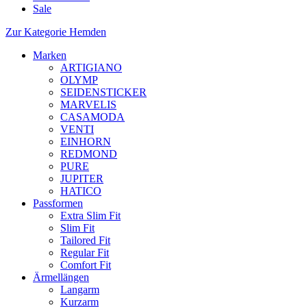
Sale
Zur Kategorie Hemden
Marken
ARTIGIANO
OLYMP
SEIDENSTICKER
MARVELIS
CASAMODA
VENTI
EINHORN
REDMOND
PURE
JUPITER
HATICO
Passformen
Extra Slim Fit
Slim Fit
Tailored Fit
Regular Fit
Comfort Fit
Ärmellängen
Langarm
Kurzarm