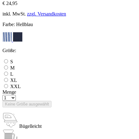
€ 24,95
inkl. MwSt.
zzgl. Versandkosten
Farbe:
Hellblau
Größe:
S
M
L
XL
XXL
Menge
Keine Größe ausgewählt
Bügelleicht