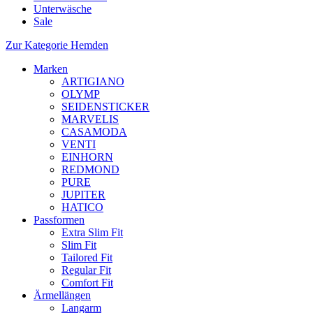
Unterwäsche
Sale
Zur Kategorie Hemden
Marken
ARTIGIANO
OLYMP
SEIDENSTICKER
MARVELIS
CASAMODA
VENTI
EINHORN
REDMOND
PURE
JUPITER
HATICO
Passformen
Extra Slim Fit
Slim Fit
Tailored Fit
Regular Fit
Comfort Fit
Ärmellängen
Langarm