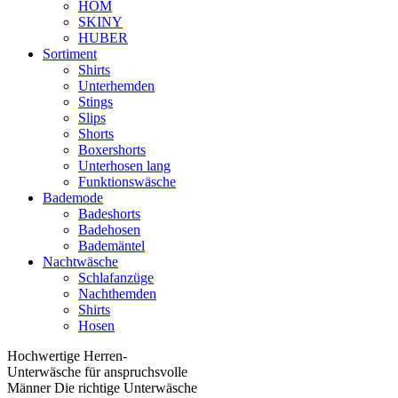
HOM
SKINY
HUBER
Sortiment
Shirts
Unterhemden
Stings
Slips
Shorts
Boxershorts
Unterhosen lang
Funktionswäsche
Bademode
Badeshorts
Badehosen
Bademäntel
Nachtwäsche
Schlafanzüge
Nachthemden
Shirts
Hosen
Hochwertige Herren-
Unterwäsche für anspruchsvolle
Männer Die richtige Unterwäsche