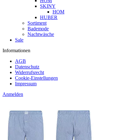
HOM
SKINY
HOM
HUBER
Sortiment
Bademode
Nachtwäsche
Sale
Informationen
AGB
Datenschutz
Widerrufsrecht
Cookie-Einstellungen
Impressum
Anmelden