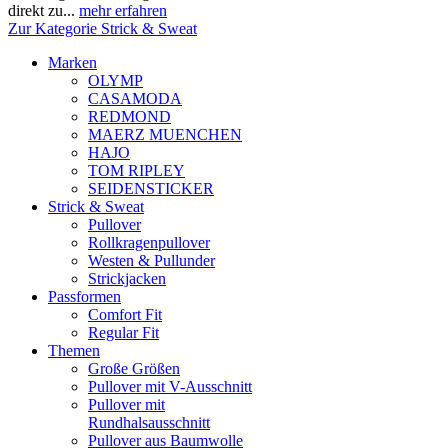
direkt zu...
mehr erfahren
Zur Kategorie Strick & Sweat
Marken
OLYMP
CASAMODA
REDMOND
MAERZ MUENCHEN
HAJO
TOM RIPLEY
SEIDENSTICKER
Strick & Sweat
Pullover
Rollkragenpullover
Westen & Pullunder
Strickjacken
Passformen
Comfort Fit
Regular Fit
Themen
Große Größen
Pullover mit V-Ausschnitt
Pullover mit
Rundhalsausschnitt
Pullover aus Baumwolle