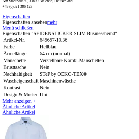
Am Stadtholz 39, 33609 Bielefeld, Deutschland
+49 (0)521 306 123
Eigenschaften
Eigenschaften ansehen
mehr
Menü schließen
Eigenschaften "SEIDENSTICKER SLIM Businesshemd"
Artikel-Nr.
645657-10.36
Farbe
Hellblau
Ärmellänge
64 cm (normal)
Manschette
Verstellbare Kombi-Manschetten
Brusttasche
Nein
Nachhaltigkeit
STeP by OEKO-TEX®
Wascheigenschaft
Maschinenwäsche
Kontrast
Nein
Design & Muster
Uni
Mehr anzeigen +
Ähnliche Artikel
Ähnliche Artikel