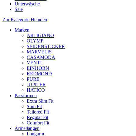
Unterwäsche
Sale
Zur Kategorie Hemden
Marken
ARTIGIANO
OLYMP
SEIDENSTICKER
MARVELIS
CASAMODA
VENTI
EINHORN
REDMOND
PURE
JUPITER
HATICO
Passformen
Extra Slim Fit
Slim Fit
Tailored Fit
Regular Fit
Comfort Fit
Ärmellängen
Langarm