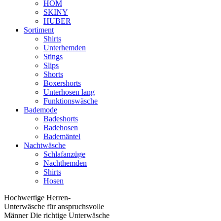
HOM
SKINY
HUBER
Sortiment
Shirts
Unterhemden
Stings
Slips
Shorts
Boxershorts
Unterhosen lang
Funktionswäsche
Bademode
Badeshorts
Badehosen
Bademäntel
Nachtwäsche
Schlafanzüge
Nachthemden
Shirts
Hosen
Hochwertige Herren-
Unterwäsche für anspruchsvolle
Männer Die richtige Unterwäsche