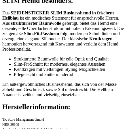
SLIM Hemd besonders!
Das
SEIDENSTICKER SLIM Businesshemd in frischem
Hellblau
ist ein modisches Statement für anspruchsvolle Herren.
Aus
strukturierter Baumwolle
gefertigt, bietet das Hemd eine
dezente, edle Oberflächenstruktur mit hohem Erkennungswert. Die
zeitgemäße
Slim-Fit-Passform
folgt modernen Schnittlinien und
erzeugt eine elegante Silhouette. Der klassische
Kentkragen
harmoniert hervorragend mit Krawatten und verleiht dem Hemd
Professionalität.
Strukturierte Baumwolle für edle Optik und Qualität
Slim-Fit-Schnitt für modernes, elegantes Aussehen
Kentkragen mit vielfältigen Styling-Möglichkeiten
Pflegeleicht und knittermindernd
Ein außergewöhnliches Businesshemd, das sich von der Masse
abhebt und Geschmack sowie Stil unterstreicht. Die Hellblau-
Nuance ist zeitlos und vielseitig einsetzbar.
Herstellerinformation:
TK Store-Management GmbH
HRB 39109