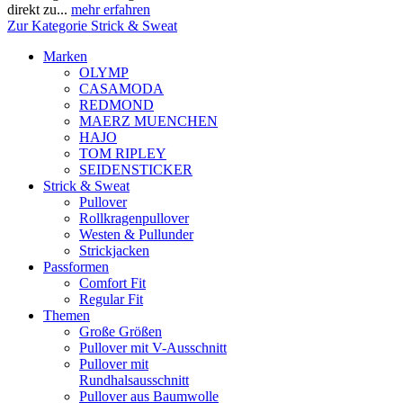
direkt zu...
mehr erfahren
Zur Kategorie Strick & Sweat
Marken
OLYMP
CASAMODA
REDMOND
MAERZ MUENCHEN
HAJO
TOM RIPLEY
SEIDENSTICKER
Strick & Sweat
Pullover
Rollkragenpullover
Westen & Pullunder
Strickjacken
Passformen
Comfort Fit
Regular Fit
Themen
Große Größen
Pullover mit V-Ausschnitt
Pullover mit
Rundhalsausschnitt
Pullover aus Baumwolle