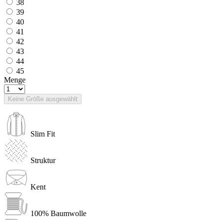
38
39
40
41
42
43
44
45
Menge
Keine Größe ausgewählt
Slim Fit
Struktur
Kent
100% Baumwolle