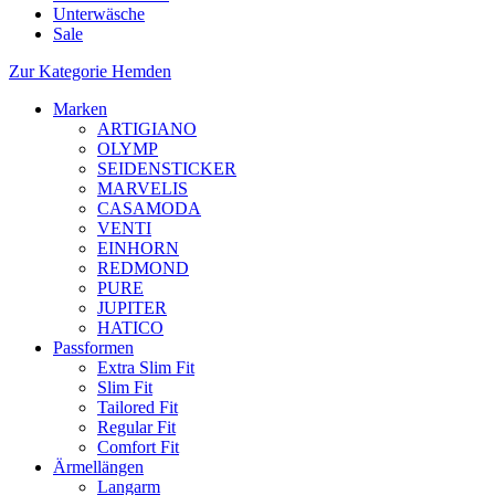
Unterwäsche
Sale
Zur Kategorie Hemden
Marken
ARTIGIANO
OLYMP
SEIDENSTICKER
MARVELIS
CASAMODA
VENTI
EINHORN
REDMOND
PURE
JUPITER
HATICO
Passformen
Extra Slim Fit
Slim Fit
Tailored Fit
Regular Fit
Comfort Fit
Ärmellängen
Langarm