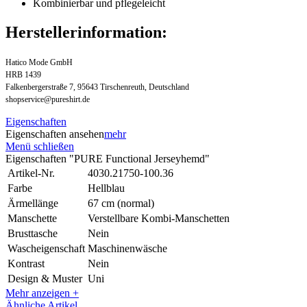
Kombinierbar und pflegeleicht
Herstellerinformation:
Hatico Mode GmbH
HRB 1439
Falkenbergerstraße 7, 95643 Tirschenreuth, Deutschland
shopservice@pureshirt.de
Eigenschaften
Eigenschaften ansehen
mehr
Menü schließen
Eigenschaften "PURE Functional Jerseyhemd"
Artikel-Nr.
4030.21750-100.36
Farbe
Hellblau
Ärmellänge
67 cm (normal)
Manschette
Verstellbare Kombi-Manschetten
Brusttasche
Nein
Wascheigenschaft
Maschinenwäsche
Kontrast
Nein
Design & Muster
Uni
Mehr anzeigen +
Ähnliche Artikel