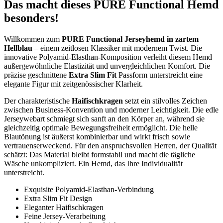
Das macht dieses PURE Functional Hemd
besonders!
Willkommen zum
PURE Functional Jerseyhemd in zartem
Hellblau
– einem zeitlosen Klassiker mit modernem Twist. Die
innovative Polyamid-Elasthan-Komposition verleiht diesem Hemd
außergewöhnliche Elastizität und unvergleichlichen Komfort. Die
präzise geschnittene
Extra Slim Fit
Passform unterstreicht eine
elegante Figur mit zeitgenössischer Klarheit.
Der charakteristische
Haifischkragen
setzt ein stilvolles Zeichen
zwischen Business-Konvention und moderner Leichtigkeit. Die edle
Jerseywebart schmiegt sich sanft an den Körper an, während sie
gleichzeitig optimale Bewegungsfreiheit ermöglicht. Die helle
Blautönung ist äußerst kombinierbar und wirkt frisch sowie
vertrauenserweckend. Für den anspruchsvollen Herren, der Qualität
schätzt: Das Material bleibt formstabil und macht die tägliche
Wäsche unkompliziert. Ein Hemd, das Ihre Individualität
unterstreicht.
Exquisite Polyamid-Elasthan-Verbindung
Extra Slim Fit Design
Eleganter Haifischkragen
Feine Jersey-Verarbeitung