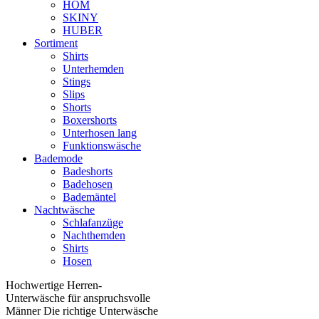
HOM
SKINY
HUBER
Sortiment
Shirts
Unterhemden
Stings
Slips
Shorts
Boxershorts
Unterhosen lang
Funktionswäsche
Bademode
Badeshorts
Badehosen
Bademäntel
Nachtwäsche
Schlafanzüge
Nachthemden
Shirts
Hosen
Hochwertige Herren-
Unterwäsche für anspruchsvolle
Männer Die richtige Unterwäsche