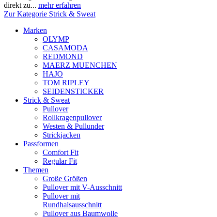
direkt zu...
mehr erfahren
Zur Kategorie Strick & Sweat
Marken
OLYMP
CASAMODA
REDMOND
MAERZ MUENCHEN
HAJO
TOM RIPLEY
SEIDENSTICKER
Strick & Sweat
Pullover
Rollkragenpullover
Westen & Pullunder
Strickjacken
Passformen
Comfort Fit
Regular Fit
Themen
Große Größen
Pullover mit V-Ausschnitt
Pullover mit
Rundhalsausschnitt
Pullover aus Baumwolle