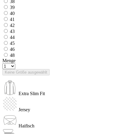
38
39
40
41
42
43
44
45
46
48
Menge
Keine Größe ausgewählt
Extra Slim Fit
Jersey
Haifisch