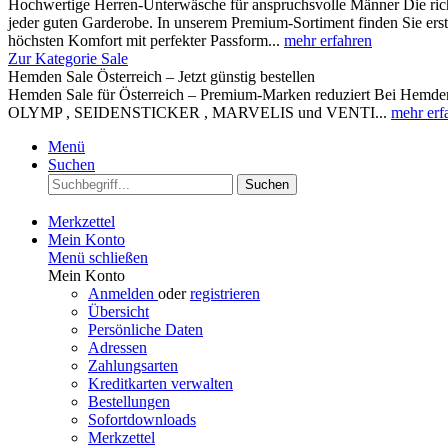
Hochwertige Herren-Unterwäsche für anspruchsvolle Männer Die rich
jeder guten Garderobe. In unserem Premium-Sortiment finden Sie ers
höchsten Komfort mit perfekter Passform...
mehr erfahren
Zur Kategorie Sale
Hemden Sale Österreich – Jetzt günstig bestellen
Hemden Sale für Österreich – Premium-Marken reduziert Bei Hemden A
OLYMP , SEIDENSTICKER , MARVELIS und VENTI...
mehr erf
Menü
Suchen
Suchen
Merkzettel
Mein Konto
Menü schließen
Mein Konto
Anmelden
oder
registrieren
Übersicht
Persönliche Daten
Adressen
Zahlungsarten
Kreditkarten verwalten
Bestellungen
Sofortdownloads
Merkzettel