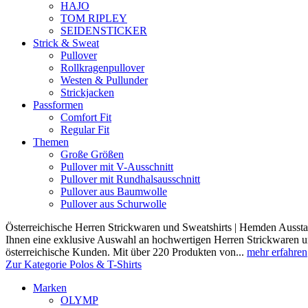
HAJO
TOM RIPLEY
SEIDENSTICKER
Strick & Sweat
Pullover
Rollkragenpullover
Westen & Pullunder
Strickjacken
Passformen
Comfort Fit
Regular Fit
Themen
Große Größen
Pullover mit V-Ausschnitt
Pullover mit Rundhalsausschnitt
Pullover aus Baumwolle
Pullover aus Schurwolle
Österreichische Herren Strickwaren und Sweatshirts | Hemden Ausstat
Ihnen eine exklusive Auswahl an hochwertigen Herren Strickwaren und
österreichische Kunden. Mit über 220 Produkten von...
mehr erfahren
Zur Kategorie Polos & T-Shirts
Marken
OLYMP