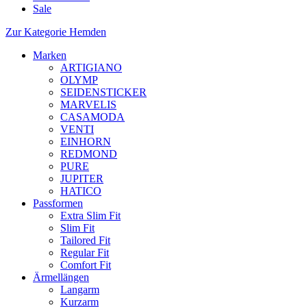
Sale
Zur Kategorie Hemden
Marken
ARTIGIANO
OLYMP
SEIDENSTICKER
MARVELIS
CASAMODA
VENTI
EINHORN
REDMOND
PURE
JUPITER
HATICO
Passformen
Extra Slim Fit
Slim Fit
Tailored Fit
Regular Fit
Comfort Fit
Ärmellängen
Langarm
Kurzarm