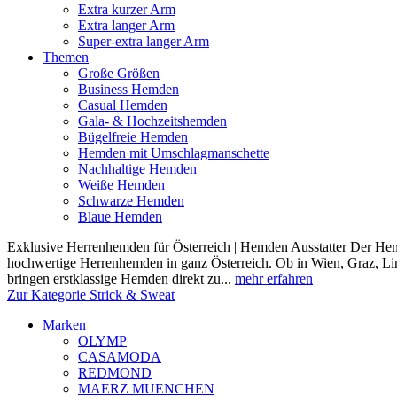
Extra kurzer Arm
Extra langer Arm
Super-extra langer Arm
Themen
Große Größen
Business Hemden
Casual Hemden
Gala- & Hochzeitshemden
Bügelfreie Hemden
Hemden mit Umschlagmanschette
Nachhaltige Hemden
Weiße Hemden
Schwarze Hemden
Blaue Hemden
Exklusive Herrenhemden für Österreich | Hemden Ausstatter Der Hemde
hochwertige Herrenhemden in ganz Österreich. Ob in Wien, Graz, Lin
bringen erstklassige Hemden direkt zu...
mehr erfahren
Zur Kategorie Strick & Sweat
Marken
OLYMP
CASAMODA
REDMOND
MAERZ MUENCHEN