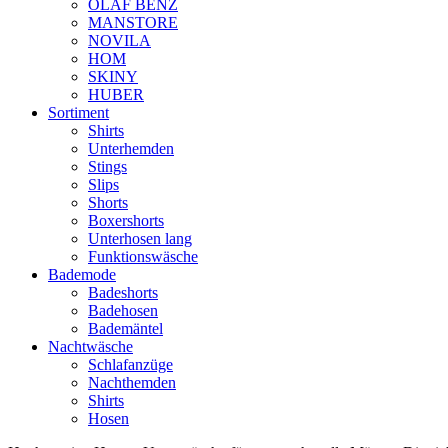
OLAF BENZ
MANSTORE
NOVILA
HOM
SKINY
HUBER
Sortiment
Shirts
Unterhemden
Stings
Slips
Shorts
Boxershorts
Unterhosen lang
Funktionswäsche
Bademode
Badeshorts
Badehosen
Bademäntel
Nachtwäsche
Schlafanzüge
Nachthemden
Shirts
Hosen