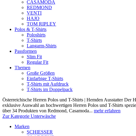
CASAMODA
REDMOND
VENTI
HAJO
TOM RIPLEY
Polos & T-Shirts
Poloshirts
T-Shirts
Langarm-Shirts
Passformen
Slim Fit
Regular Fit
Themen
Große Größen
Einfarbige T-Shirts
T-Shirts mit Aufdruck
T-Shirts im Doppelpack
Österreichische Herren Polos und T-Shirts | Hemden Ausstatter Der H
exklusive Auswahl an hochwertigen Herren Polos und T-Shirts speziel
über 34 Produkten von Redmond, Casamoda...
mehr erfahren
Zur Kategorie Unterwäsche
Marken
SCHIESSER