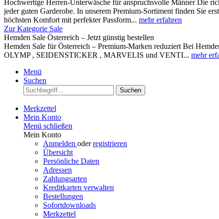
Hochwertige Herren-Unterwäsche für anspruchsvolle Männer Die rich
jeder guten Garderobe. In unserem Premium-Sortiment finden Sie ers
höchsten Komfort mit perfekter Passform...
mehr erfahren
Zur Kategorie Sale
Hemden Sale Österreich – Jetzt günstig bestellen
Hemden Sale für Österreich – Premium-Marken reduziert Bei Hemden A
OLYMP , SEIDENSTICKER , MARVELIS und VENTI...
mehr erf
Menü
Suchen
Suchen
Merkzettel
Mein Konto
Menü schließen
Mein Konto
Anmelden
oder
registrieren
Übersicht
Persönliche Daten
Adressen
Zahlungsarten
Kreditkarten verwalten
Bestellungen
Sofortdownloads
Merkzettel