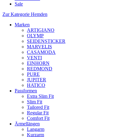
Sale
Zur Kategorie Hemden
Marken
ARTIGIANO
OLYMP
SEIDENSTICKER
MARVELIS
CASAMODA
VENTI
EINHORN
REDMOND
PURE
JUPITER
HATICO
Passformen
Extra Slim Fit
Slim Fit
Tailored Fit
Regular Fit
Comfort Fit
Ärmellängen
Langarm
Kurzarm