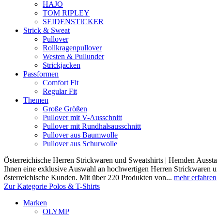
HAJO
TOM RIPLEY
SEIDENSTICKER
Strick & Sweat
Pullover
Rollkragenpullover
Westen & Pullunder
Strickjacken
Passformen
Comfort Fit
Regular Fit
Themen
Große Größen
Pullover mit V-Ausschnitt
Pullover mit Rundhalsausschnitt
Pullover aus Baumwolle
Pullover aus Schurwolle
Österreichische Herren Strickwaren und Sweatshirts | Hemden Ausstat
Ihnen eine exklusive Auswahl an hochwertigen Herren Strickwaren und
österreichische Kunden. Mit über 220 Produkten von...
mehr erfahren
Zur Kategorie Polos & T-Shirts
Marken
OLYMP