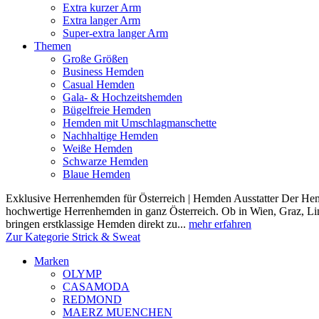
Extra kurzer Arm
Extra langer Arm
Super-extra langer Arm
Themen
Große Größen
Business Hemden
Casual Hemden
Gala- & Hochzeitshemden
Bügelfreie Hemden
Hemden mit Umschlagmanschette
Nachhaltige Hemden
Weiße Hemden
Schwarze Hemden
Blaue Hemden
Exklusive Herrenhemden für Österreich | Hemden Ausstatter Der Hemde
hochwertige Herrenhemden in ganz Österreich. Ob in Wien, Graz, Lin
bringen erstklassige Hemden direkt zu...
mehr erfahren
Zur Kategorie Strick & Sweat
Marken
OLYMP
CASAMODA
REDMOND
MAERZ MUENCHEN