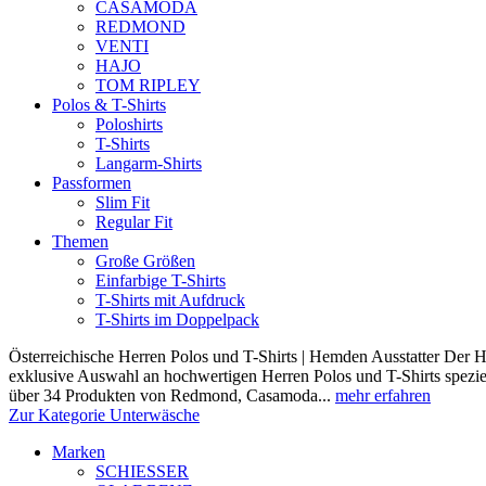
CASAMODA
REDMOND
VENTI
HAJO
TOM RIPLEY
Polos & T-Shirts
Poloshirts
T-Shirts
Langarm-Shirts
Passformen
Slim Fit
Regular Fit
Themen
Große Größen
Einfarbige T-Shirts
T-Shirts mit Aufdruck
T-Shirts im Doppelpack
Österreichische Herren Polos und T-Shirts | Hemden Ausstatter Der H
exklusive Auswahl an hochwertigen Herren Polos und T-Shirts speziel
über 34 Produkten von Redmond, Casamoda...
mehr erfahren
Zur Kategorie Unterwäsche
Marken
SCHIESSER