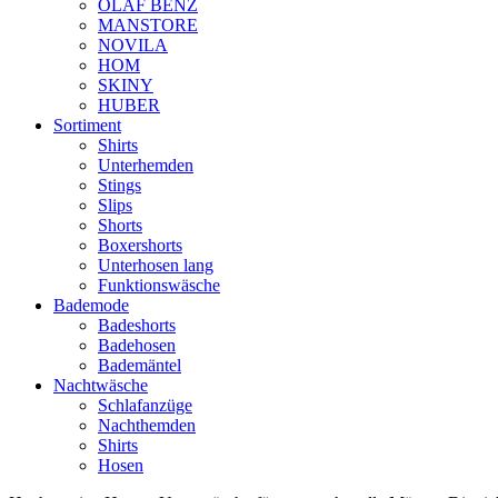
OLAF BENZ
MANSTORE
NOVILA
HOM
SKINY
HUBER
Sortiment
Shirts
Unterhemden
Stings
Slips
Shorts
Boxershorts
Unterhosen lang
Funktionswäsche
Bademode
Badeshorts
Badehosen
Bademäntel
Nachtwäsche
Schlafanzüge
Nachthemden
Shirts
Hosen