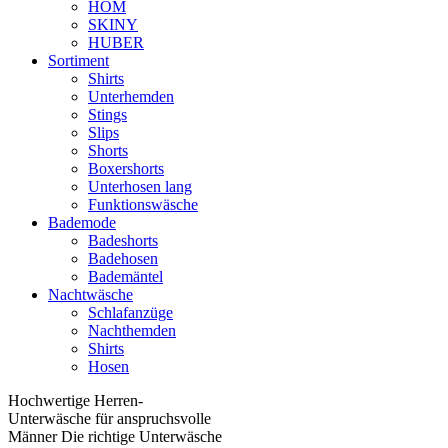
HOM
SKINY
HUBER
Sortiment
Shirts
Unterhemden
Stings
Slips
Shorts
Boxershorts
Unterhosen lang
Funktionswäsche
Bademode
Badeshorts
Badehosen
Bademäntel
Nachtwäsche
Schlafanzüge
Nachthemden
Shirts
Hosen
Hochwertige Herren-
Unterwäsche für anspruchsvolle
Männer Die richtige Unterwäsche