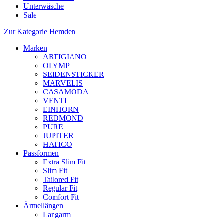
Unterwäsche
Sale
Zur Kategorie Hemden
Marken
ARTIGIANO
OLYMP
SEIDENSTICKER
MARVELIS
CASAMODA
VENTI
EINHORN
REDMOND
PURE
JUPITER
HATICO
Passformen
Extra Slim Fit
Slim Fit
Tailored Fit
Regular Fit
Comfort Fit
Ärmellängen
Langarm